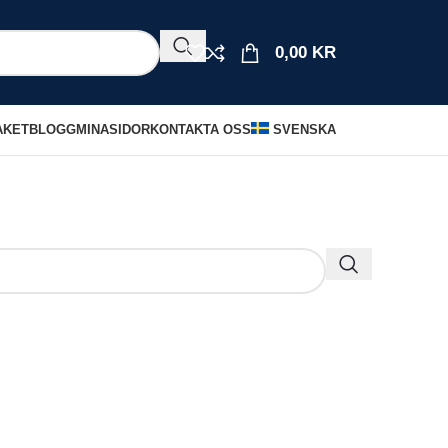
0,00
KR
AKET
BLOGG
MINASIDOR
KONTAKTA OSS
SVENSKA