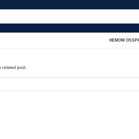
HEM
OM OSS
P
 related post.