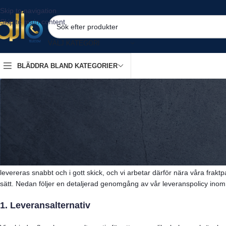
Skip to navigation
Skip to main content
VÄLJ KATEGORI
BLÄDDRA BLAND KATEGORIER
Leveranspolicy hos Allo Telecom inom Sve
Hos Allo Telecom strävar vi efter att erbjuda våra kunder en smidig och p
levereras snabbt och i gott skick, och vi arbetar därför nära våra fraktpar
sätt. Nedan följer en detaljerad genomgång av vår leveranspolicy inom
1. Leveransalternativ