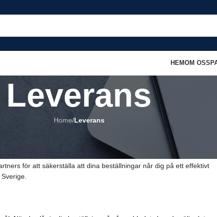
HEM
OM OSS
P
Leverans
Home
/
Leverans
rige
ålitlig leveransupplevelse. Vi förstår hur viktigt det är att dina produkt
tners för att säkerställa att dina beställningar når dig på ett effektivt
 Sverige.