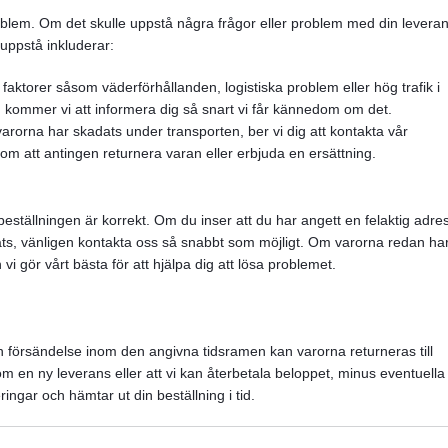
 problem. Om det skulle uppstå några frågor eller problem med din leveran
uppstå inkluderar:
aktorer såsom väderförhållanden, logistiska problem eller hög trafik i
kommer vi att informera dig så snart vi får kännedom om det.
arorna har skadats under transporten, ber vi dig att kontakta vår
om att antingen returnera varan eller erbjuda en ersättning.
 beställningen är korrekt. Om du inser att du har angett en felaktig adre
kats, vänligen kontakta oss så snabbt som möjligt. Om varorna redan ha
 vi gör vårt bästa för att hjälpa dig att lösa problemet.
din försändelse inom den angivna tidsramen kan varorna returneras till
 en ny leverans eller att vi kan återbetala beloppet, minus eventuella
eringar och hämtar ut din beställning i tid.