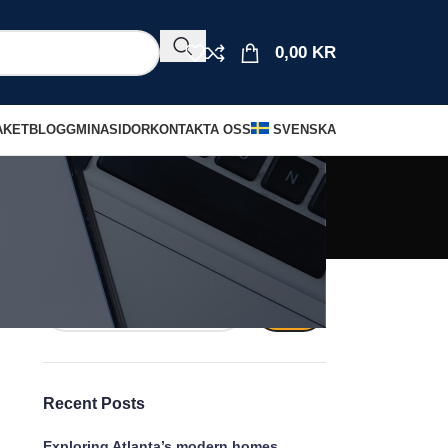
0,00
KR
AKET
BLOGG
MINASIDOR
KONTAKTA OSS
SVENSKA
Sök
SÖK
er
Recent Posts
Exploring Atlanta’s modern homes