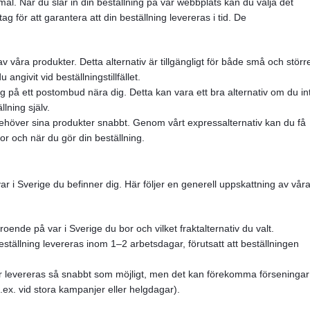
mål. När du slår in din beställning på vår webbplats kan du välja det
g för att garantera att din beställning levereras i tid. De
av våra produkter. Detta alternativ är tillgängligt för både små och störr
angivit vid beställningstillfället.
g på ett postombud nära dig. Detta kan vara ett bra alternativ om du in
lning själv.
höver sina produkter snabbt. Genom vårt expressalternativ kan du få
r och när du gör din beställning.
ar i Sverige du befinner dig. Här följer en generell uppskattning av vår
ende på var i Sverige du bor och vilket fraktalternativ du valt.
ställning levereras inom 1–2 arbetsdagar, förutsatt att beställningen
ingar levereras så snabbt som möjligt, men det kan förekomma förseningar
.ex. vid stora kampanjer eller helgdagar).