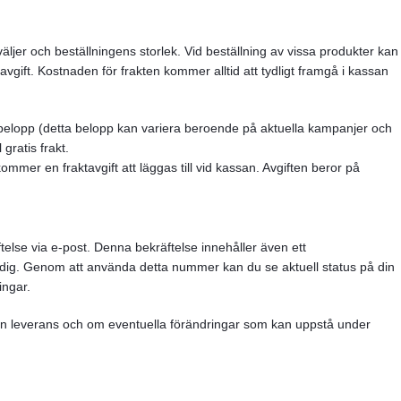
ljer och beställningens storlek. Vid beställning av vissa produkter kan
tavgift. Kostnaden för frakten kommer alltid att tydligt framgå i kassan
sst belopp (detta belopp kan variera beroende på aktuella kampanjer och
 gratis frakt.
 kommer en fraktavgift att läggas till vid kassan. Avgiften beror på
ftelse via e-post. Denna bekräftelse innehåller även ett
l dig. Genom att använda detta nummer kan du se aktuell status på din
ingar.
din leverans och om eventuella förändringar som kan uppstå under