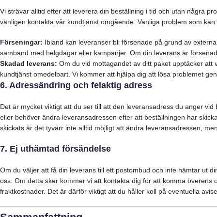
Vi strävar alltid efter att leverera din beställning i tid och utan några
vänligen kontakta vår kundtjänst omgående. Vanliga problem som kan 
Förseningar:
Ibland kan leveranser bli försenade på grund av externa f
samband med helgdagar eller kampanjer. Om din leverans är försenad 
Skadad leverans:
Om du vid mottagandet av ditt paket upptäcker att v
kundtjänst omedelbart. Vi kommer att hjälpa dig att lösa problemet gen
6. Adressändring och felaktig adress
Det är mycket viktigt att du ser till att den leveransadress du anger vid
eller behöver ändra leveransadressen efter att beställningen har skic
skickats är det tyvärr inte alltid möjligt att ändra leveransadressen, men
7. Ej uthämtad försändelse
Om du väljer att få din leverans till ett postombud och inte hämtar ut 
oss. Om detta sker kommer vi att kontakta dig för att komma överens om
fraktkostnader. Det är därför viktigt att du håller koll på eventuella avis