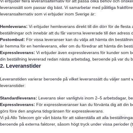
Vi erbjuder flera leveransalternativ för att passa olika behov och önske
leveranssätt som passar dig bäst. Vi samarbetar med pålitliga fraktföreta
leveransalternativ som vi erbjuder inom Sverige är:
Hemleverans:
Vi erbjuder hemleverans direkt till din dörr för de flesta 
beställningar och innebär att du får varorna levererade till den adress du 
Postombud:
För vissa leveranser kan du välja att hämta din beställnin
är hemma för en hemleverans, eller om du föredrar att hämta din bestäl
Expressleverans:
Vi erbjuder även expressleverans för kunder som be
din beställning levererad redan nästa arbetsdag, beroende på var du bo
2. Leveranstider
Leveranstiden varierar beroende på vilket leveranssätt du väljer samt v
leveranstider:
Standardleverans:
Leverans sker vanligtvis inom 2–5 arbetsdagar, bero
Expressleverans:
För expressleveranser kan du förvänta dig att din be
görs före den angivna tidsgränsen för expressleverans.
Vi på Allo Telecom gör vårt bästa för att säkerställa att alla beställn
beroende på externa faktorer, såsom högt tryck under vissa perioder (t