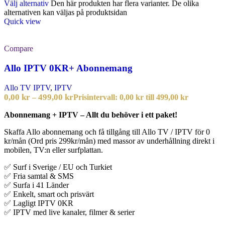
Välj alternativ
Den här produkten har flera varianter. De olika
alternativen kan väljas på produktsidan
Quick view
Compare
Allo IPTV 0KR+ Abonnemang
Allo TV IPTV
,
IPTV
0,00
kr
499,00
kr
–
Prisintervall: 0,00 kr till 499,00 kr
Abonnemang + IPTV – Allt du behöver i ett paket!
Skaffa Allo abonnemang och få tillgång till Allo TV / IPTV för 0
kr/mån (Ord pris 299kr/mån) med massor av underhållning direkt i
mobilen, TV:n eller surfplattan.
✅ Surf i Sverige / EU och Turkiet
✅ Fria samtal & SMS
✅ Surfa i 41 Länder
✅ Enkelt, smart och prisvärt
✅ Lagligt IPTV 0KR
✅ IPTV med live kanaler, filmer & serier