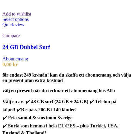
Add to wishlist
Select options
Quick view
Compare
24 GB Dubbel Surf
Abonnemang
0,00
kr
för endast 249 kr/mån! kan du skaffa ett abonnemang och välja
en present utan extra kostnad
välj en present när du tecknar ett abonnemang hos Allo
Välj en av
✔️
48 GB surf (24 GB + 24 GB)
✔️
Telefon på
köpet!
✔️
Respass 20GB i 140 länder!
✔️
Fria samtal & sms inom Sverige
✔️
Surfa som hemma i hela EU/EES – plus Turkiet, USA,
England & Thailand!