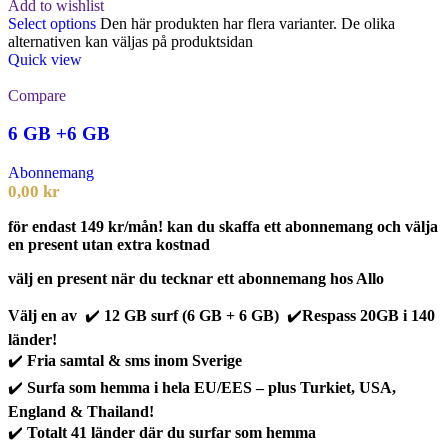
Add to wishlist
Select options
Den här produkten har flera varianter. De olika
alternativen kan väljas på produktsidan
Quick view
Compare
6 GB +6 GB
Abonnemang
0,00
kr
för endast 149 kr/mån! kan du skaffa ett abonnemang och välja
en present utan extra kostnad
välj en present när du tecknar ett abonnemang hos Allo
Välj en av
✔️
12 GB surf (6 GB + 6 GB)
✔️
Respass 20GB i 140
länder!
✔️
Fria samtal & sms inom Sverige
✔️
Surfa som hemma i hela EU/EES – plus Turkiet, USA,
England & Thailand!
✔️
Totalt 41 länder där du surfar som hemma