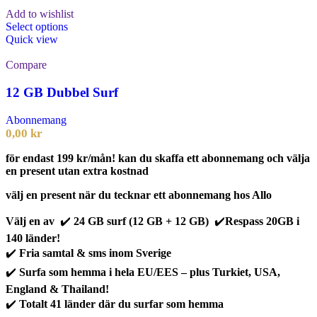
Add to wishlist
Select options
Quick view
Compare
12 GB Dubbel Surf
Abonnemang
0,00
kr
för endast 199 kr/mån! kan du skaffa ett abonnemang och välja
en present utan extra kostnad
välj en present när du tecknar ett abonnemang hos Allo
Välj en av
✔️
24 GB surf (12 GB + 12 GB)
✔️
Respass 20GB i
140 länder!
✔️
Fria samtal & sms inom Sverige
✔️
Surfa som hemma i hela EU/EES – plus Turkiet, USA,
England & Thailand!
✔️
Totalt 41 länder där du surfar som hemma