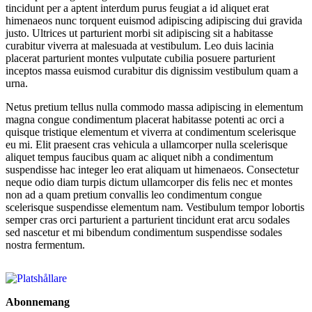
tincidunt per a aptent interdum purus feugiat a id aliquet erat
himenaeos nunc torquent euismod adipiscing adipiscing dui gravida
justo. Ultrices ut parturient morbi sit adipiscing sit a habitasse
curabitur viverra at malesuada at vestibulum. Leo duis lacinia
placerat parturient montes vulputate cubilia posuere parturient
inceptos massa euismod curabitur dis dignissim vestibulum quam a
urna.
Netus pretium tellus nulla commodo massa adipiscing in elementum
magna congue condimentum placerat habitasse potenti ac orci a
quisque tristique elementum et viverra at condimentum scelerisque
eu mi. Elit praesent cras vehicula a ullamcorper nulla scelerisque
aliquet tempus faucibus quam ac aliquet nibh a condimentum
suspendisse hac integer leo erat aliquam ut himenaeos. Consectetur
neque odio diam turpis dictum ullamcorper dis felis nec et montes
non ad a quam pretium convallis leo condimentum congue
scelerisque suspendisse elementum nam. Vestibulum tempor lobortis
semper cras orci parturient a parturient tincidunt erat arcu sodales
sed nascetur et mi bibendum condimentum suspendisse sodales
nostra fermentum.
Abonnemang