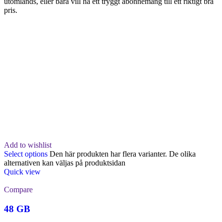
utomlands, eller bara vill ha ett tryggt abonnemang till ett riktigt bra
pris.
Add to wishlist
Select options
Den här produkten har flera varianter. De olika
alternativen kan väljas på produktsidan
Quick view
Compare
48 GB