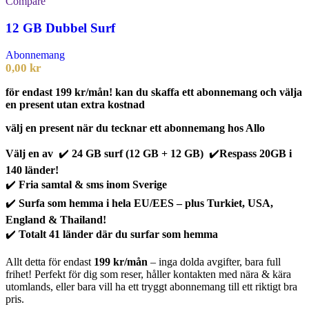
Compare
12 GB Dubbel Surf
Abonnemang
0,00
kr
för endast 199 kr/mån! kan du skaffa ett abonnemang och välja
en present utan extra kostnad
välj en present när du tecknar ett abonnemang hos Allo
Välj en av
✔️
24 GB surf (12 GB + 12 GB)
✔️
Respass 20GB i
140 länder!
✔️
Fria samtal & sms inom Sverige
✔️
Surfa som hemma i hela EU/EES – plus Turkiet, USA,
England & Thailand!
✔️
Totalt 41 länder där du surfar som hemma
Allt detta för endast
199 kr/mån
– inga dolda avgifter, bara full
frihet! Perfekt för dig som reser, håller kontakten med nära & kära
utomlands, eller bara vill ha ett tryggt abonnemang till ett riktigt bra
pris.