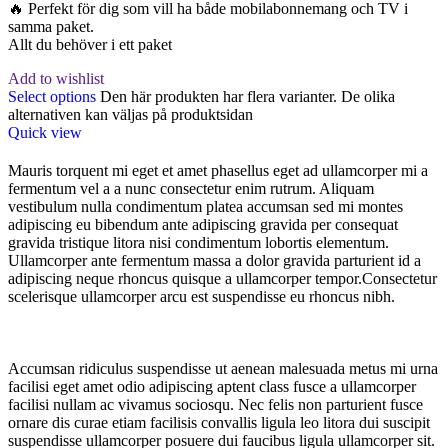
🔥 Perfekt för dig som vill ha både mobilabonnemang och TV i
samma paket.
Allt du behöver i ett paket
Add to wishlist
Select options
Den här produkten har flera varianter. De olika
alternativen kan väljas på produktsidan
Quick view
Mauris torquent mi eget et amet phasellus eget ad ullamcorper mi a
fermentum vel a a nunc consectetur enim rutrum. Aliquam
vestibulum nulla condimentum platea accumsan sed mi montes
adipiscing eu bibendum ante adipiscing gravida per consequat
gravida tristique litora nisi condimentum lobortis elementum.
Ullamcorper ante fermentum massa a dolor gravida parturient id a
adipiscing neque rhoncus quisque a ullamcorper tempor.Consectetur
scelerisque ullamcorper arcu est suspendisse eu rhoncus nibh.
Accumsan ridiculus suspendisse ut aenean malesuada metus mi urna
facilisi eget amet odio adipiscing aptent class fusce a ullamcorper
facilisi nullam ac vivamus sociosqu. Nec felis non parturient fusce
ornare dis curae etiam facilisis convallis ligula leo litora dui suscipit
suspendisse ullamcorper posuere dui faucibus ligula ullamcorper sit.