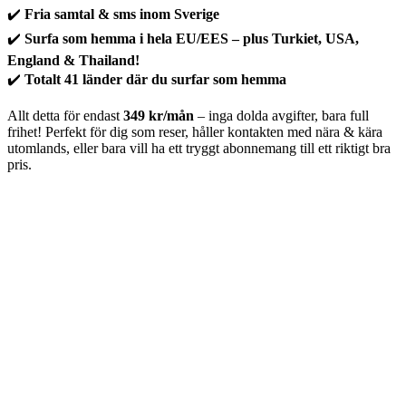
✔️
Fria samtal & sms inom Sverige
✔️
Surfa som hemma i hela EU/EES – plus Turkiet, USA,
England & Thailand!
✔️
Totalt 41 länder där du surfar som hemma
Allt detta för endast
349 kr/mån
– inga dolda avgifter, bara full
frihet! Perfekt för dig som reser, håller kontakten med nära & kära
utomlands, eller bara vill ha ett tryggt abonnemang till ett riktigt bra
pris.