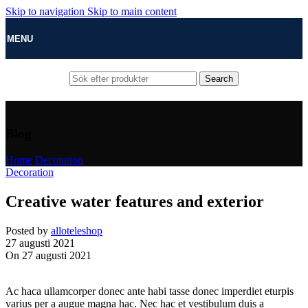
Skip to navigation
Skip to main content
MENU
Search
Blog
Home
/
Decoration
Decoration
Creative water features and exterior
Posted by
alloteleshop
27 augusti 2021
On 27 augusti 2021
Ac haca ullamcorper donec ante habi tasse donec imperdiet eturpis
varius per a augue magna hac. Nec hac et vestibulum duis a