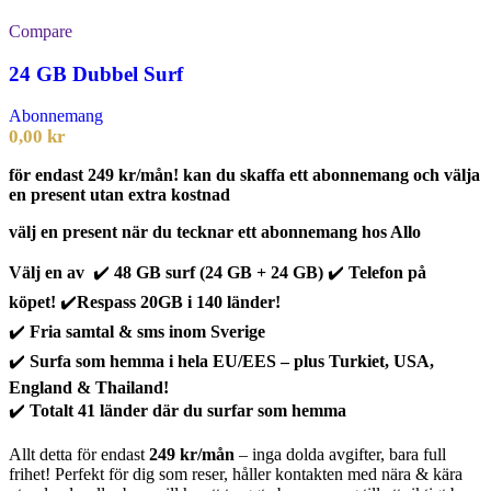
Compare
24 GB Dubbel Surf
Abonnemang
0,00
kr
för endast 249 kr/mån! kan du skaffa ett abonnemang och välja
en present utan extra kostnad
välj en present när du tecknar ett abonnemang hos Allo
Välj en av
✔️
48 GB surf (24 GB + 24 GB)
✔️
Telefon på
köpet!
✔️
Respass 20GB i 140 länder!
✔️
Fria samtal & sms inom Sverige
✔️
Surfa som hemma i hela EU/EES – plus Turkiet, USA,
England & Thailand!
✔️
Totalt 41 länder där du surfar som hemma
Allt detta för endast
249 kr/mån
– inga dolda avgifter, bara full
frihet! Perfekt för dig som reser, håller kontakten med nära & kära