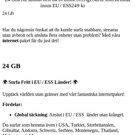
inom EU / ESS249 kr
24 GB
Har du någonsin önskat att du kunde surfa snabbare, streama
utan avbrott och ansluta flera enheter utan problem? Med våra
internet
-paket får du just det!
Allo tar dig till nya höjder
24 GB
🌍
Surfa Fritt i EU / ESS Länder!
🌍
Upptäck världen utan gränser med vårt fantastiska internetpaket!
Fördelar:
Global täckning
: Anslut i EU / ESS länder utan krångel.
Du surfar som hemma även i USA, Turkiet, Storbritannien,
Gibraltar, Andorra, Schweiz, Serbien, Montenegro, Thailand,