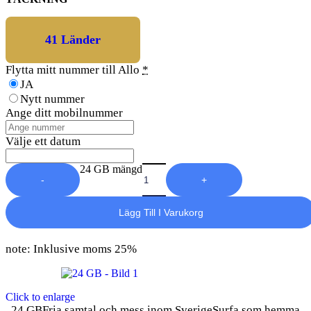
41 Länder
Flytta mitt nummer till Allo
*
JA
Nytt nummer
Ange ditt mobilnummer
Välje ett datum
24 GB mängd
-
+
Lägg Till I Varukorg
note: Inklusive moms 25%
Click to enlarge
24 GBFria samtal och mess inom SverigeSurfa som hemma