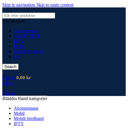
Skip to navigation
Skip to main content
välj kategori
Abonnemang
Allo TV IPTV
IPTV
Mobil
Mobilt bredband
test
Search
0
0,00
kr
0
items
Menu
0
items
Bläddra bland kategorier
Abonnemang
Mobil
Mobilt bredband
IPTV