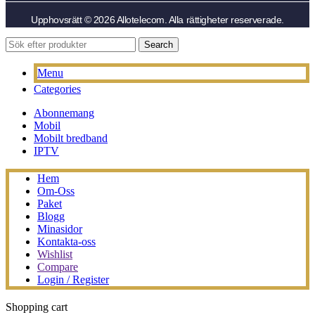
Upphovsrätt © 2026 Allotelecom. Alla rättigheter reserverade.
Search
Menu
Categories
Abonnemang
Mobil
Mobilt bredband
IPTV
Hem
Om-Oss
Paket
Blogg
Minasidor
Kontakta-oss
Wishlist
Compare
Login / Register
Shopping cart