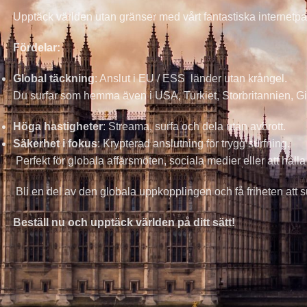
Upptäck världen utan gränser med vårt fantastiska internetpak
Fördelar:
Global täckning
: Anslut i EU / ESS länder utan krångel.
Du surfar som hemma även i USA, Turkiet, Storbritannien, G
Höga hastigheter
: Streama, surfa och dela utan avbrott.
Säkerhet i fokus
: Krypterad anslutning för trygg surfning.
Perfekt för globala affärsmöten, sociala medier eller att hål
Bli en del av den globala uppkopplingen och få friheten att s
Beställ nu och upptäck världen på ditt sätt!