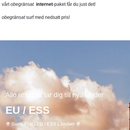
vårt
obegränsat
internet
-paket får du just det!
obegränsat
surf med nedsatt pris!
Allo respass tar dig till nya höjder
EU / ESS
🌍
Surfa Fritt i EU / ESS Länder!
🌍