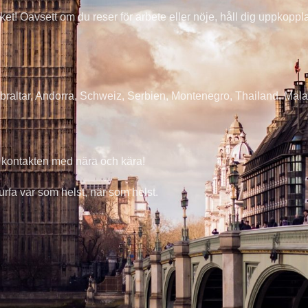
et! Oavsett om du reser för arbete eller nöje, håll dig uppkoppl
ibraltar, Andorra, Schweiz, Serbien, Montenegro, Thailand, Ma
la kontakten med nära och kära!
urfa var som helst, när som helst.