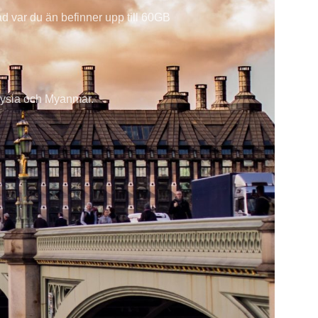
ad var du än befinner upp till 60GB
laysia och Myanmar.