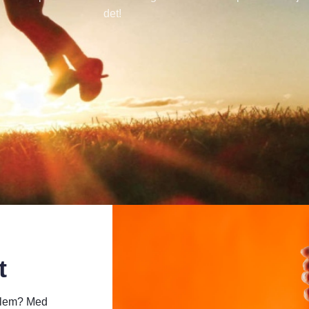
det!
t
oblem? Med