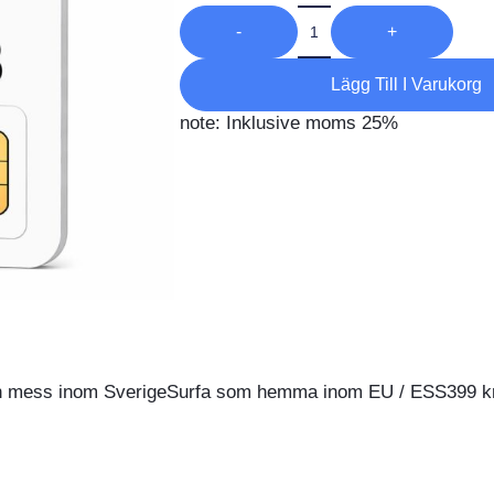
-
+
Lägg Till I Varukorg
note: Inklusive moms 25%
ch mess inom SverigeSurfa som hemma inom EU / ESS3