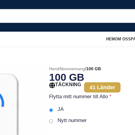
HEM
OM OSS
P
Hem
/
Abonnemang
/
100 GB
100 GB
TÄCKNING
41 Länder
Flytta mitt nummer till Allo
*
JA
Nytt nummer