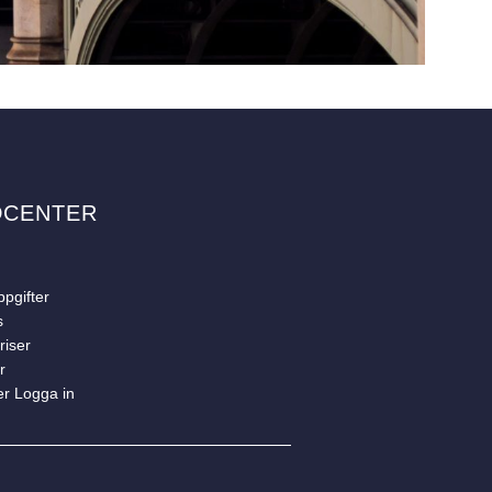
DCENTER
pgifter
s
riser
r
er Logga in