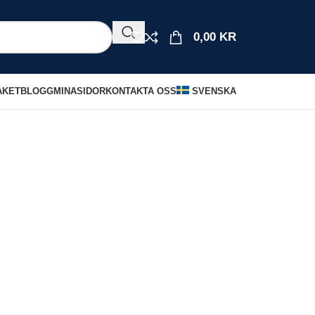
0,00
KR
AKET
BLOGG
MINASIDOR
KONTAKTA OSS
SVENSKA