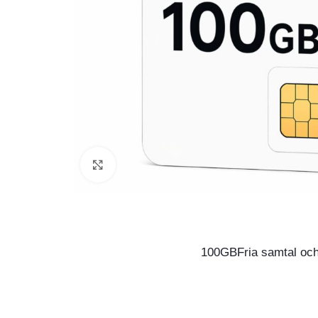
Click to enlarge
100GBFria samtal o