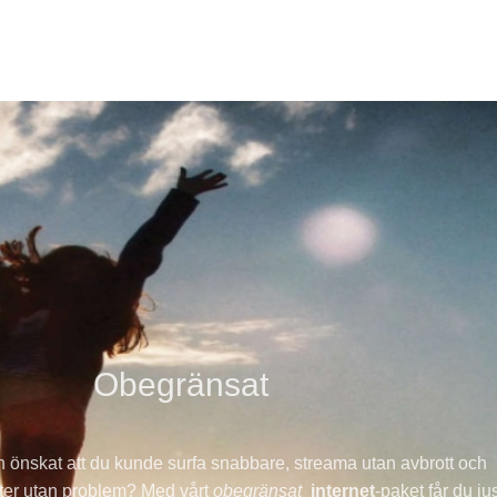
Obegränsat
 önskat att du kunde surfa snabbare, streama utan avbrott och
eter utan problem? Med vårt
obegränsat
internet
-paket får du jus