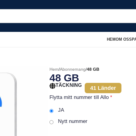
HEM
OM OSS
P
Hem
/
Abonnemang
/
48 GB
48 GB
TÄCKNING
41 Länder
Flytta mitt nummer till Allo
*
JA
Nytt nummer