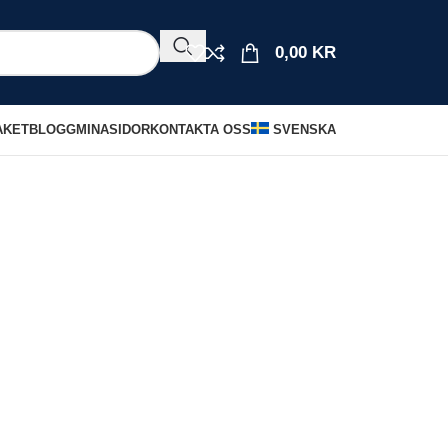
0,00
KR
AKET
BLOGG
MINASIDOR
KONTAKTA OSS
SVENSKA