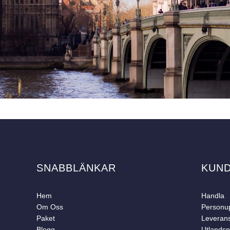
SNABBLÄNKAR
KUN
Hem
Handla
Om Oss
Personup
Paket
Leveran
Blogg
Utlandsp