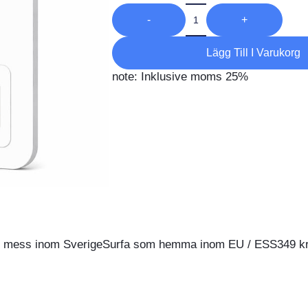
-
+
Lägg Till I Varukorg
note: Inklusive moms 25%
ch mess inom SverigeSurfa som hemma inom EU / ESS3