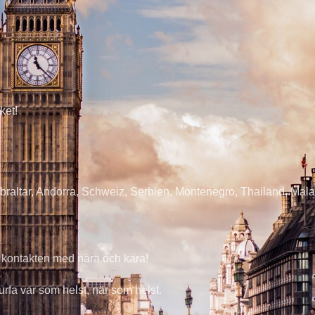
ket!
ibraltar, Andorra, Schweiz, Serbien, Montenegro, Thailand, Ma
la kontakten med nära och kära!
urfa var som helst, när som helst.