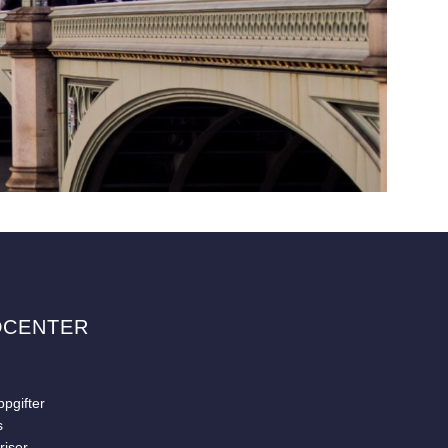
DCENTER
pgifter
s
riser