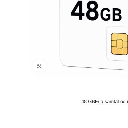
Click to enlarge
48 GBFria samtal o