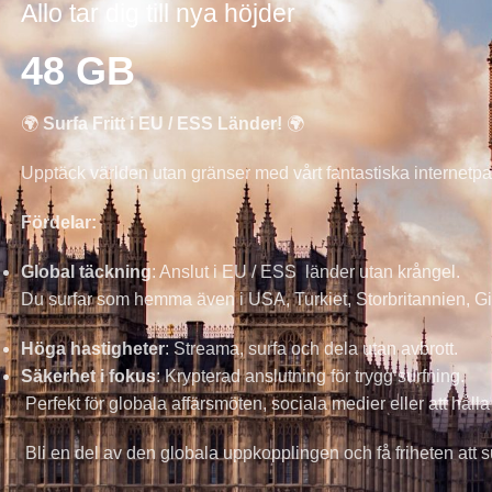
Allo tar dig till nya höjder
48 GB
🌍
Surfa Fritt i EU / ESS Länder!
🌍
Upptäck världen utan gränser med vårt fantastiska internetpa
Fördelar:
Global täckning
: Anslut i EU / ESS länder utan krångel.
Du surfar som hemma även i USA, Turkiet, Storbritannien, G
Höga hastigheter
: Streama, surfa och dela utan avbrott.
Säkerhet i fokus
: Krypterad anslutning för trygg surfning.
Perfekt för globala affärsmöten, sociala medier eller att hål
Bli en del av den globala uppkopplingen och få friheten att s