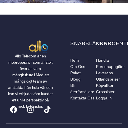
SNABBLÄNKAR
KUNDCENT
Allo Telecom är en
Hem
Handla
mobiloperatör som är stolt
Om Oss
Personuppgifter
över att vara
Paket
Leverans
mångkulturell.Med ett
Blogg
Utlandspriser
mångsidigt team av
Bli
Köpvillkor
anställda från hela världen
återförsäljare
Grossister
kan vi erbjuda våra kunder
Kontakta Oss
Logga in
ett unikt perspektiv på
mobila tjänster.