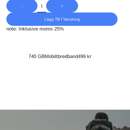
-
+
Lägg Till I Varukorg
note: Inklusive moms 25%
740 GBMobiltbredband499 kr