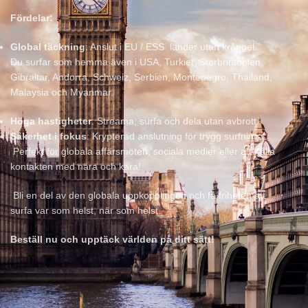
Fördelar:
Global täckning
: Anslut i EU / ESS länder utan krångel.
Du surfar som hemma även i USA, Turkiet, Storbritannien,
Gibraltar, Andorra, Schweiz, Serbien, Montenegro, Thailand,
Malaysia och Myanmar.
Höga hastigheter
: Streama, surfa och dela utan avbrott.
Säkerhet i fokus
: Krypterad anslutning för trygg surfning.
Perfekt för globala affärsmöten, sociala medier eller att hålla
kontakten med nära och kära!
Bli en del av den globala uppkopplingen och få friheten att
surfa var som helst, när som helst.
Beställ nu och upptäck världen på ditt sätt!