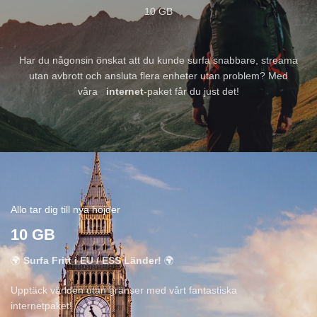
10 GB
Har du någonsin önskat att du kunde surfa snabbare, streama
utan avbrott och ansluta flera enheter utan problem? Med
våra
internet
-paket får du just det!
Allo tar dig till nya höjder
10 GB
🌍
Surfa Fritt i EU / ESS Länder!
🌍
Upptäck världen utan gränser med vårt fantastiska
internetpaket!