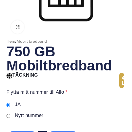
Click to enlarge
Hem
/
Mobilt bredband
750 GB
Mobiltbredband
TÄCKNING
41
Län
Flytta mitt nummer till Allo
*
JA
Nytt nummer