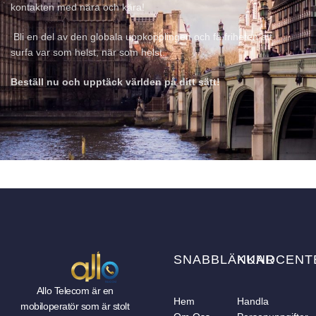
kontakten med nära och kära!
Bli en del av den globala uppkopplingen och få friheten att
surfa var som helst, när som helst.
Beställ nu och upptäck världen på ditt sätt!
SNABBLÄNKAR
KUNDCENT
Allo Telecom är en
Hem
Handla
mobiloperatör som är stolt