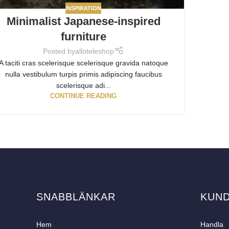
INSPIRATION
Minimalist Japanese-inspired
furniture
Posted by
alloteleshop
A taciti cras scelerisque scelerisque gravida natoque
nulla vestibulum turpis primis adipiscing faucibus
scelerisque adi...
CONTINUE READING
SNABBLÄNKAR
KUN
Hem
Handla