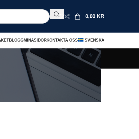
0,00
KR
AKET
BLOGG
MINASIDOR
KONTAKTA OSS
SVENSKA