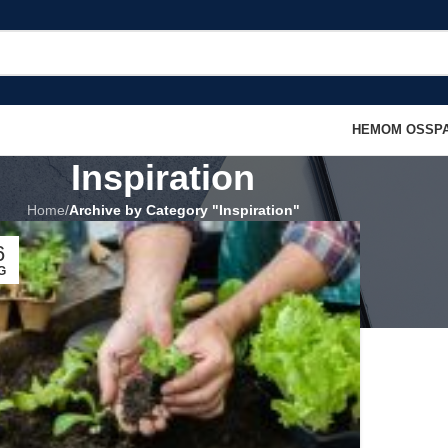
HEM
OM OSS
P
Inspiration
Home
/
Archive by Category "Inspiration"
6
G