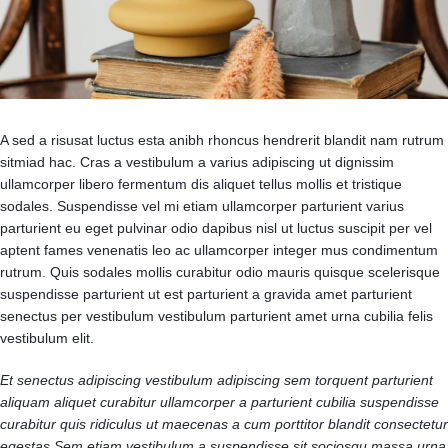
A sed a risusat luctus esta anibh rhoncus hendrerit blandit nam rutrum
sitmiad hac. Cras a vestibulum a varius adipiscing ut dignissim
ullamcorper libero fermentum dis aliquet tellus mollis et tristique
sodales. Suspendisse vel mi etiam ullamcorper parturient varius
parturient eu eget pulvinar odio dapibus nisl ut luctus suscipit per vel
aptent fames venenatis leo ac ullamcorper integer mus condimentum
rutrum. Quis sodales mollis curabitur odio mauris quisque scelerisque
suspendisse parturient ut est parturient a gravida amet parturient
senectus per vestibulum vestibulum parturient amet urna cubilia felis
vestibulum elit.
Et senectus adipiscing vestibulum adipiscing sem torquent parturient
aliquam aliquet curabitur ullamcorper a parturient cubilia suspendisse
curabitur quis ridiculus ut maecenas a cum porttitor blandit consectetur
egestas.Sem etiam vestibulum a suspendisse sit sociosqu massa urna