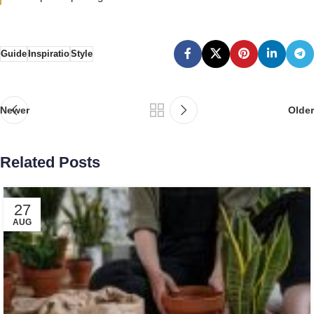
Guide
Inspiratio
Style
Newer
Older
Related Posts
27
AUG