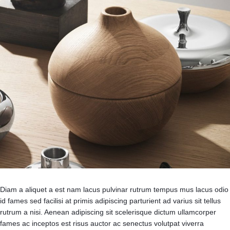
Diam a aliquet a est nam lacus pulvinar rutrum tempus mus lacus odio
id fames sed facilisi at primis adipiscing parturient ad varius sit tellus
rutrum a nisi. Aenean adipiscing sit scelerisque dictum ullamcorper
fames ac inceptos est risus auctor ac senectus volutpat viverra