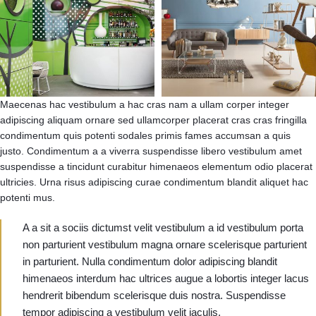
Maecenas hac vestibulum a hac cras nam a ullam corper integer
adipiscing aliquam ornare sed ullamcorper placerat cras cras fringilla
condimentum quis potenti sodales primis fames accumsan a quis
justo. Condimentum a a viverra suspendisse libero vestibulum amet
suspendisse a tincidunt curabitur himenaeos elementum odio placerat
ultricies. Urna risus adipiscing curae condimentum blandit aliquet hac
potenti mus.
A a sit a sociis dictumst velit vestibulum a id vestibulum porta
non parturient vestibulum magna ornare scelerisque parturient
in parturient. Nulla condimentum dolor adipiscing blandit
himenaeos interdum hac ultrices augue a lobortis integer lacus
hendrerit bibendum scelerisque duis nostra. Suspendisse
tempor adipiscing a vestibulum velit iaculis.