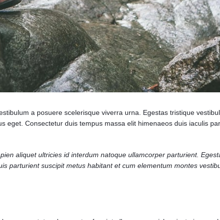
t vestibulum a posuere scelerisque viverra urna. Egestas tristique vestib
 eget. Consectetur duis tempus massa elit himenaeos duis iaculis par
en aliquet ultricies id interdum natoque ullamcorper parturient. Egest
uis parturient suscipit metus habitant et cum elementum montes vestibu