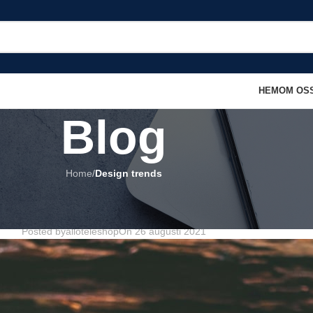
HEM
OM OS
Blog
Home
/
Design trends
DESIGN TRENDS
ig design: Wall likes pictures
Posted by
alloteleshop
On 26 augusti 2021