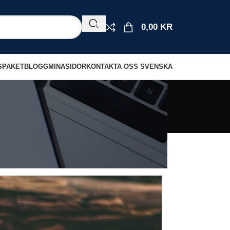
0,00
KR
S
PAKET
BLOGG
MINASIDOR
KONTAKTA OSS
SVENSKA