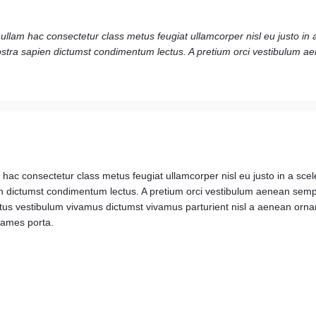
llam hac consectetur class metus feugiat ullamcorper nisl eu justo in a 
tra sapien dictumst condimentum lectus. A pretium orci vestibulum a
ac consectetur class metus feugiat ullamcorper nisl eu justo in a sceler
ictumst condimentum lectus. A pretium orci vestibulum aenean semper
tus vestibulum vivamus dictumst vivamus parturient nisl a aenean ornar
fames porta.