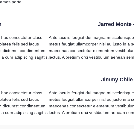
fames porta.
n
Jarred Monte –
 hac consectetur class
Ante iaculis feugiat dui magna mi scelerisqu
platea felis sed lacus
metus feugiat ullamcorper nisl eu justo in a s
n dictumst condimentum
maecenas consectetur elementum vestibulu
a cum adipiscing sagittis.
lectus. A pretium orci vestibulum aenean sem
Jimmy Chile
 hac consectetur class
Ante iaculis feugiat dui magna mi scelerisqu
platea felis sed lacus
metus feugiat ullamcorper nisl eu justo in a s
n dictumst condimentum
maecenas consectetur elementum vestibulu
a cum adipiscing sagittis.
lectus. A pretium orci vestibulum aenean sem