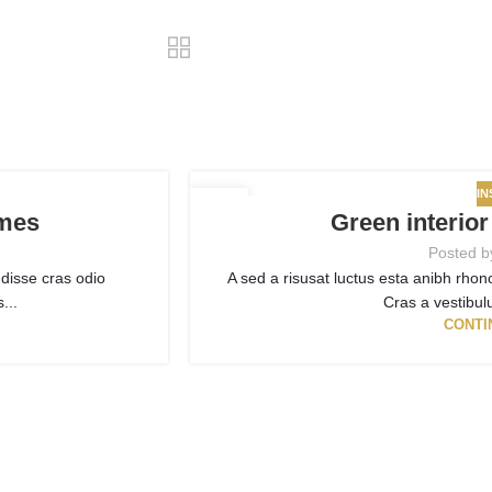
IN
27
omes
Green interior
AUG
Posted b
disse cras odio
A sed a risusat luctus esta anibh rhon
...
Cras a vestibulu
CONTI