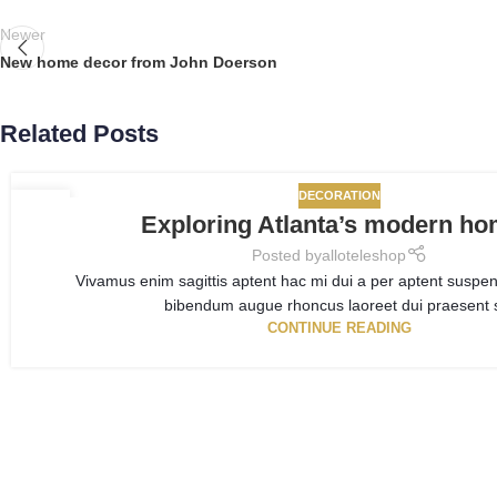
Newer
New home decor from John Doerson
Related Posts
DECORATION
27
Exploring Atlanta’s modern h
AUG
Posted by
alloteleshop
Vivamus enim sagittis aptent hac mi dui a per aptent suspen
bibendum augue rhoncus laoreet dui praesent s
CONTINUE READING