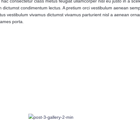
ac consectetur class metus feugiat ullamcorper nisl eu justo in a sceler
ictumst condimentum lectus. A pretium orci vestibulum aenean semper
tus vestibulum vivamus dictumst vivamus parturient nisl a aenean ornar
fames porta.