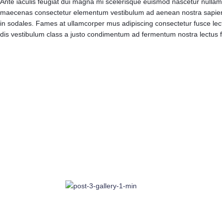
Ante iaculis feugiat dui magna mi scelerisque euismod nascetur nullam h
maecenas consectetur elementum vestibulum ad aenean nostra sapien d
in sodales. Fames at ullamcorper mus adipiscing consectetur fusce lec
dis vestibulum class a justo condimentum ad fermentum nostra lectus 