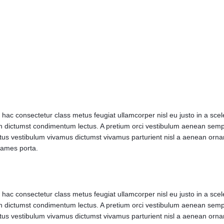
ac consectetur class metus feugiat ullamcorper nisl eu justo in a sceler
ictumst condimentum lectus. A pretium orci vestibulum aenean semper
tus vestibulum vivamus dictumst vivamus parturient nisl a aenean ornar
fames porta.
ac consectetur class metus feugiat ullamcorper nisl eu justo in a sceler
ictumst condimentum lectus. A pretium orci vestibulum aenean semper
tus vestibulum vivamus dictumst vivamus parturient nisl a aenean ornar