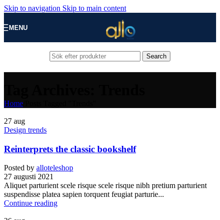
Skip to navigation
Skip to main content
MENU
Search
Tag Archives: Trends
Home
/
Posts Tagged "Trends"
27
aug
Design trends
Reinterprets the classic bookshelf
Posted by
alloteleshop
27 augusti 2021
Aliquet parturient scele risque scele risque nibh pretium parturient
suspendisse platea sapien torquent feugiat parturie...
Continue reading