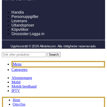
Handla
Personuppgifter
Leverans
Utlandspriser
Köpvillkor
Grossister Logga in
Upphovsrätt © 2026 Allotelecom. Alla rättigheter reserverade.
Search
Menu
Categories
Abonnemang
Mobil
Mobilt bredband
IPTV
Hem
Om-Oss