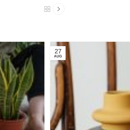
27
AUG