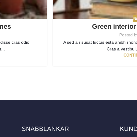
IN
omes
Green interior
Posted b
disse cras odio
A sed a risusat luctus esta anibh rhon
...
Cras a vestibulu
CONTI
SNABBLÄNKAR
KUN