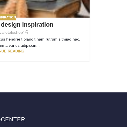
SPIRATION
 design inspiration
M
y
alloteleshop
cus hendrerit blandit nam rutrum sitmiad hac.
A taciti cra
m a varius adipiscin...
NUE READING
DCENTER