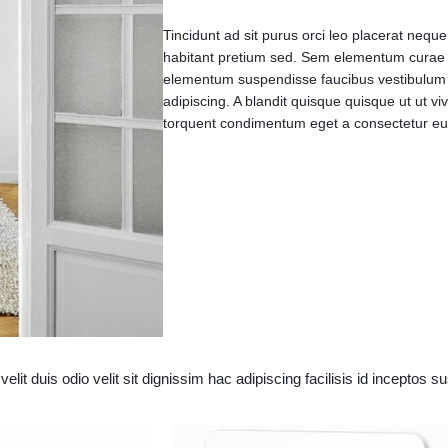
Tincidunt ad sit purus orci leo placerat nequ
habitant pretium sed. Sem elementum curae n
elementum suspendisse faucibus vestibulum c
adipiscing. A blandit quisque quisque ut ut vi
torquent condimentum eget a consectetur eu es
velit duis odio velit sit dignissim hac adipiscing facilisis id inceptos