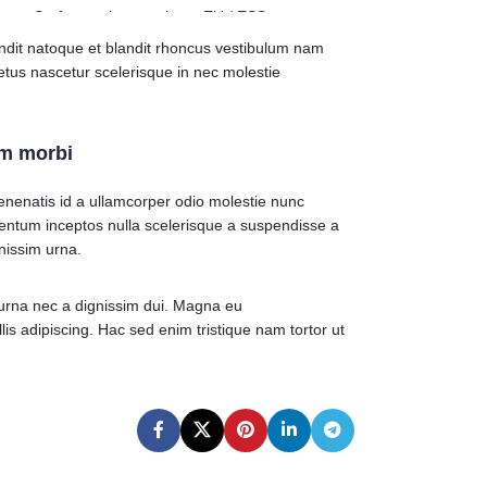
Surfa som hemma inom EU / ESS
välj en present 
landit natoque et blandit rhoncus vestibulum nam
249 kr
abonnemang hos
tus nascetur scelerisque in nec molestie
Välj en av
✔️
48 
.
GB)
✔️
Telefon 
i 140 länder!
um morbi
s
✔️
Fria samtal &
✔️
Surfa som hem
enatis id a ullamcorper odio molestie nunc
Turkiet, USA, E
mentum inceptos nulla scelerisque a suspendisse a
✔️
Totalt 41 län
nissim urna.
hemma
da
Allt detta för end
 urna nec a dignissim dui. Magna eu
avgifter, bara full
lis adipiscing. Hac sed enim tristique nam tortor ut
reser, håller kon
utomlands, eller ba
abonnemang till ett