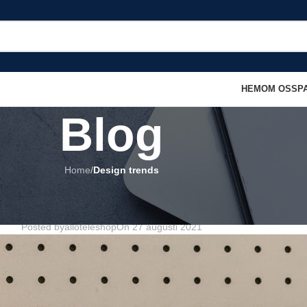
HEM
OM OSS
P
Blog
Home
/
Design trends
DESIGN TRENDS
terprets the classic bookshelf
Posted by
alloteleshop
On 27 augusti 2021