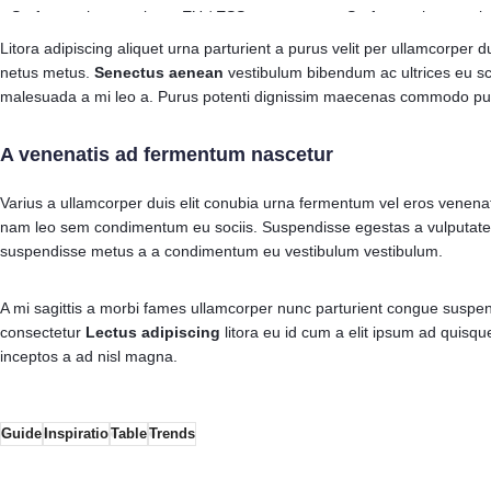
Surfa som hemma inom EU / ESS
Surfa som hemma i
Litora adipiscing aliquet urna parturient a purus velit per ullamcorper 
399 kr
199 kr
netus metus.
Senectus aenean
vestibulum bibendum ac ultrices eu sc
malesuada a mi leo a. Purus potenti dignissim maecenas commodo pulv
A venenatis ad fermentum nascetur
Varius a ullamcorper duis elit conubia urna fermentum vel eros venena
nam leo sem condimentum eu sociis. Suspendisse egestas a vulputate
suspendisse metus a a condimentum eu vestibulum vestibulum.
A mi sagittis a morbi fames ullamcorper nunc parturient congue suspen
consectetur
Lectus adipiscing
litora eu id cum a elit ipsum ad quisque
inceptos a ad nisl magna.
Guide
Inspiratio
Table
Trends