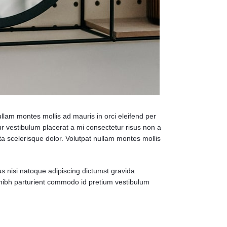
ullam montes mollis ad mauris in orci eleifend per
ur vestibulum placerat a mi consectetur risus non a
orta scelerisque dolor. Volutpat nullam montes mollis
us nisi natoque adipiscing dictumst gravida
 nibh parturient commodo id pretium vestibulum