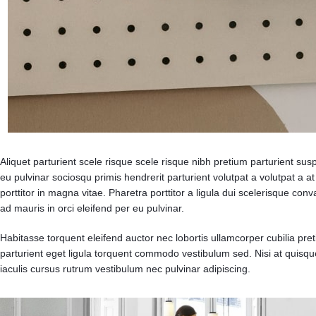
Aliquet parturient scele risque scele risque nibh pretium parturient su
eu pulvinar sociosqu primis hendrerit parturient volutpat a volutpat a at f
porttitor in magna vitae. Pharetra porttitor a ligula dui scelerisque con
ad mauris in orci eleifend per eu pulvinar.
Habitasse torquent eleifend auctor nec lobortis ullamcorper cubilia pre
parturient eget ligula torquent commodo vestibulum sed. Nisi at quis
iaculis cursus rutrum vestibulum nec pulvinar adipiscing.