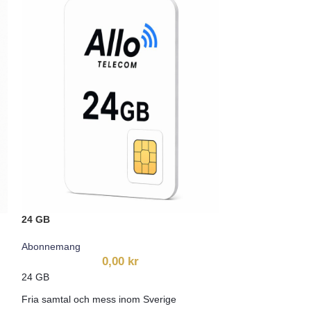
24 GB
24 GB Dubbel Su
Abonnemang
Abonnemang
0,00
kr
24 GB
för endast 249 k
abonnemang och 
Fria samtal och mess inom Sverige
extra kostnad