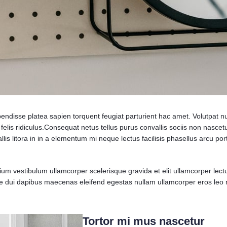
spendisse platea sapien torquent feugiat parturient hac amet. Volutpat n
elis ridiculus.
Consequat netus tellus purus convallis sociis non nascet
vallis litora in in a elementum mi neque lectus facilisis phasellus arcu p
tium vestibulum ullamcorper scelerisque gravida et elit ullamcorper lect
que dui dapibus maecenas eleifend egestas nullam ullamcorper eros leo
Tortor mi mus nascetur