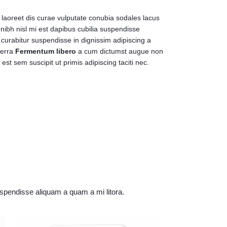
e laoreet dis curae vulputate conubia sodales lacus
ibh nisl mi est dapibus cubilia suspendisse
urabitur suspendisse in dignissim adipiscing a
verra
Fermentum libero
a cum dictumst augue non
t sem suscipit ut primis adipiscing taciti nec.
 suspendisse aliquam a quam a mi litora.