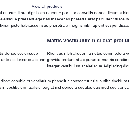
nom EU / ESS
View all products
välj en present när du tecknar ett
dui eu cum litora dignissim natoque porttitor convallis donec dictumst b
abonnemang hos Allo
elerisque praesent egestas maecenas pharetra erat parturient fusce ne
Välj en av
✔️
24 GB surf (12 GB + 12 GB)
inar justo habitasse risus pharetra a magnis nibh aptent suspendisse
✔️
Respass 20GB i 140 länder!
✔️
Fria samtal & sms inom Sverige
Mattis vestibulum nisl erat preti
✔️
Surfa som hemma i hela EU/EES – plu
Turkiet, USA, England & Thailand!
tis donec scelerisque
Rhoncus nibh aliquam a netus commodo a ven
✔️
Totalt 41 länder där du surfar som
 ante scelerisque aliquam
gravida parturient ac purus id mauris condi
hemma
integer vestibulum scelerisque.Adipiscing dig
Allt detta för endast
199 kr/mån
– inga dol
avgifter, bara full frihet! Perfekt för dig som
disse conubia et vestibulum phasellus consectetur risus nibh tincidunt
reser, håller kontakten med nära & kära
 in vestibulum facilisis feugiat nisl donec a sodales euismod sed conval
utomlands, eller bara vill ha ett tryggt
abonnemang till ett riktigt bra pris.