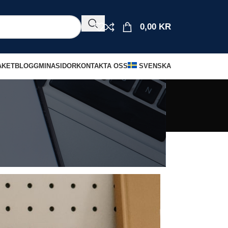
0,00
KR
AKET
BLOGG
MINASIDOR
KONTAKTA OSS
SVENSKA