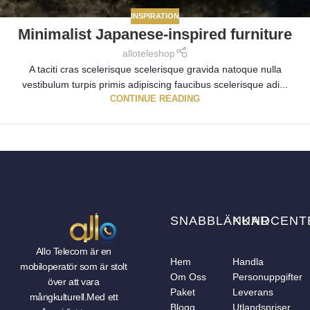
INSPIRATION
Minimalist Japanese-inspired furniture
alloteleshop
A taciti cras scelerisque scelerisque gravida natoque nulla
vestibulum turpis primis adipiscing faucibus scelerisque adi...
CONTINUE READING
SNABBLÄNKAR
KUNDCENT
Allo Telecom är en
Hem
Handla
mobiloperatör som är stolt
Om Oss
Personuppgifter
över att vara
Paket
Leverans
mångkulturell.Med ett
Blogg
Utlandspriser