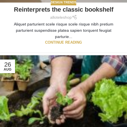
DESIGN TRENDS
Reinterprets the classic bookshelf
alloteleshop
Aliquet parturient scele risque scele risque nibh pretium
parturient suspendisse platea sapien torquent feugiat
parturie...
CONTINUE READING
26
AUG