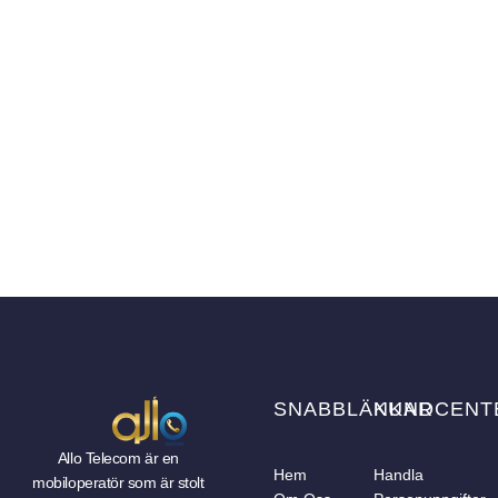
SNABBLÄNKAR
KUNDCENT
Allo Telecom är en
Hem
Handla
mobiloperatör som är stolt