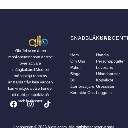
Leo uteu ullamcorper
Kitchen
SNABBLÄNKAR
KUNDCENT
Allo Telecom är en
Hem
Handla
mobiloperatör som är stolt
Om Oss
Personuppgifter
över att vara
Paket
Leverans
mångkulturell.Med ett
Blogg
Utlandspriser
mångsidigt team av
Bli
Köpvillkor
anställda från hela världen
återförsäljare
Grossister
kan vi erbjuda våra kunder
Kontakta Oss
Logga in
ett unikt perspektiv på
mobila tjänster.
Upphovsrätt © 2026 Allotelecom. Alla rättigheter reserverade.