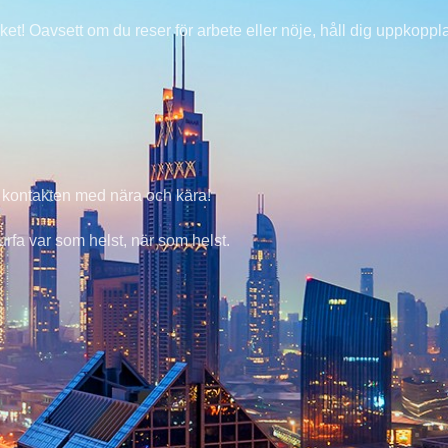
et! Oavsett om du reser för arbete eller nöje, håll dig uppkoppl
la kontakten med nära och kära!
urfa var som helst, när som helst.