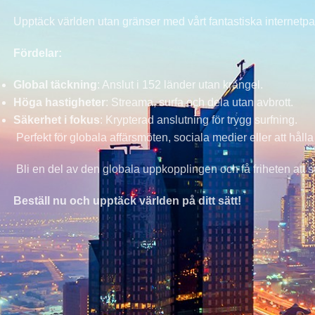
Upptäck världen utan gränser med vårt fantastiska internetpak
Fördelar:
Global täckning
: Anslut i 152 länder utan krångel.
Höga hastigheter
: Streama, surfa och dela utan avbrott.
Säkerhet i fokus
: Krypterad anslutning för trygg surfning.
Perfekt för globala affärsmöten, sociala medier eller att hål
Bli en del av den globala uppkopplingen och få friheten att s
Beställ nu och upptäck världen på ditt sätt!