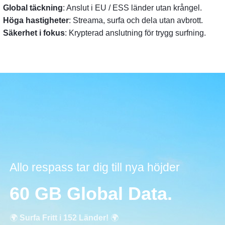
Global täckning
: Anslut i EU / ESS länder utan krångel.
Höga hastigheter
: Streama, surfa och dela utan avbrott.
Säkerhet i fokus
: Krypterad anslutning för trygg surfning.
Allo respass tar dig till nya höjder
60 GB Global Data.
🌍
Surfa Fritt i 152 Länder!
🌍