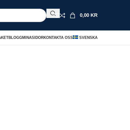
0,00
KR
AKET
BLOGG
MINASIDOR
KONTAKTA OSS
SVENSKA