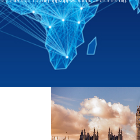
rbete eller nöje, håll dig uppkopplad var du än befinner dig.