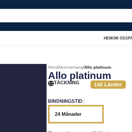
HEM
OM OSS
P
Hem
/
Abonnemang
/
Allo platinum
Allo platinum
TÄCKNING
142 Länder
BINDNINGSTID
24 Månader