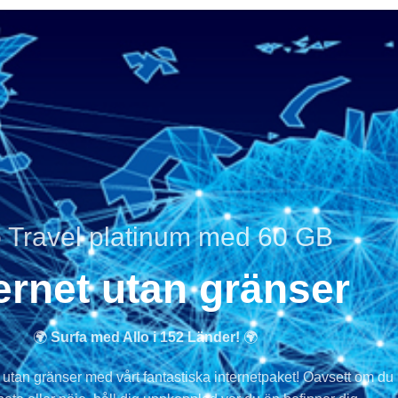
o Travel platinum med 60 GB
ernet utan gränser
🌍
Surfa med Allo i 152 Länder!
🌍
utan gränser med vårt fantastiska internetpaket! Oavsett om du