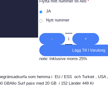
Flytta mitt nummer till Allo
*
JA
Nytt nummer
-
+
Lägg Till I Varukorg
note: Inklusive moms 25%
egränsadsurfa som hemma i EU / ESS och Turkiet , USA , En
60 GBAllo Surf pass med 20 GB i 152 Länder 449 Kr