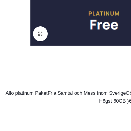
Click to enlarge
Allo platinum PaketFria Samtal och Mess inom SverigeOb
Högst 60GB )