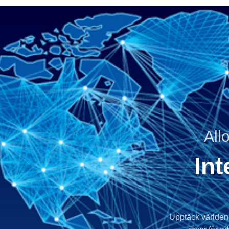
All
Int
Upptäck världen 