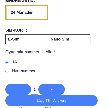
BINDNINGSTID
24 Månader
SIM -KORT
E-Sim
Nano Sim
Flytta mitt nummer till Allo
*
JA
Nytt nummer
-
+
Lägg Till I Varukorg