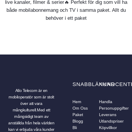
live kanaler, filmer & serier🔥 Perfekt för dig som vill ha
både mobilabonnemang och TV i samma paket. Allt du
behöver i ett paket
SNABBLÄNKAR
KUNDCENT
Allo Telecom är en
mobiloperatör som är stolt
Hem
Handla
över att vara
Om Oss
Personuppgifter
mångkulturell.Med ett
Paket
Leverans
mångsidigt team av
Blogg
Utlandspriser
anställda från hela världen
Bli
Köpvillkor
kan vi erbjuda våra kunder