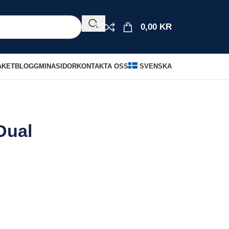
0,00
KR
AKET
BLOGG
MINASIDOR
KONTAKTA OSS
SVENSKA
Dual