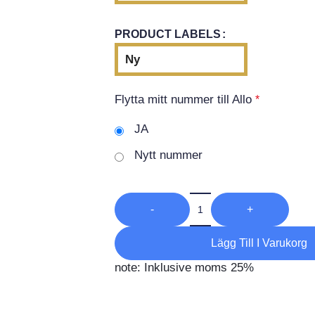
PRODUCT LABELS
Ny
Flytta mitt nummer till Allo
*
JA
Nytt nummer
-
+
Lägg Till I Varukorg
note: Inklusive moms 25%