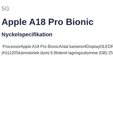
5G
Apple A18 Pro Bionic
Nyckelspecifikation
Processor
Apple A18 Pro Bionic
Antal kameror
4
Display
OLED
R
(Hz)
120
Skärmstorlek (tum)
6.9
Internt lagringsutrymme (GB)
25