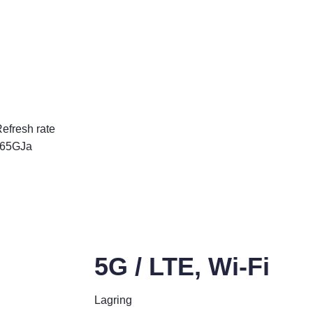
efresh rate
6
5G
Ja
5G / LTE, Wi-Fi
Lagring