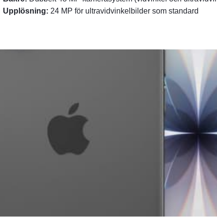
Upplösning:
24 MP för ultravidvinkelbilder som standard