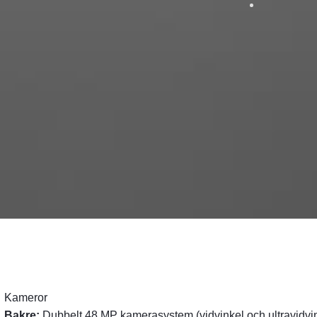
Kameror
Bakre:
Dubbelt 48 MP kamerasystem (vidvinkel och ultravidvi