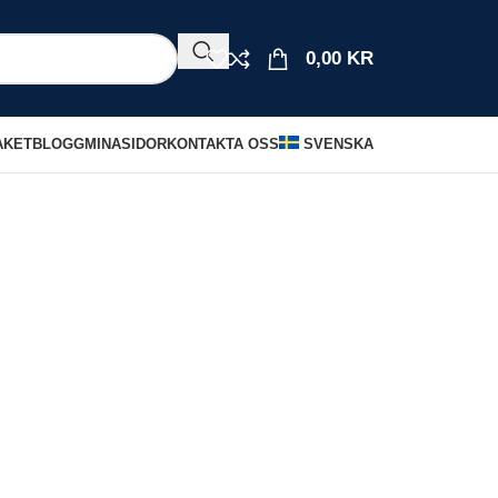
0,00
KR
AKET
BLOGG
MINASIDOR
KONTAKTA OSS
SVENSKA