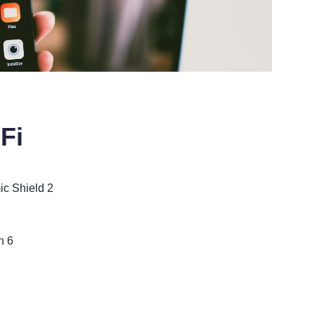
Fi
c Shield 2
h 6