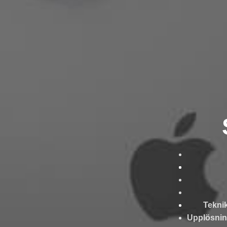
Tekni
Upplösnin