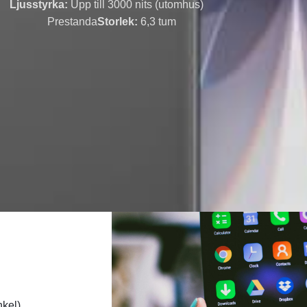
Ljusstyrka:
Upp till 3000 nits (utomhus)
Prestanda
Storlek:
6,3 tum
nkel)