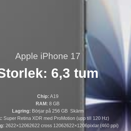
Apple iPhone 17
Storlek: 6,3 tum
Chip:
A19
RAM:
8 GB
Lagring:
Börjar på 256 GB
Skärm
k:
Super Retina XDR med ProMotion (upp till 120 Hz)
g:
2622×12062622 cross 12062622×1206
pixlar (460 ppi)