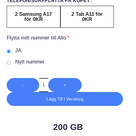
TELEFON/SURFPLATTA PÅ KÖPET
2 Samsung A17
2 Tab A11 för
för 0KR
0KR
Flytta mitt nummer till Allo
*
JA
Nytt nummer
-
+
Lägg Till I Varukorg
200 GB