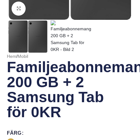
Click to enlarge
Hem
/
Mobil
Familjeabonnema
200 GB + 2
Samsung Tab
för 0KR
FÄRG