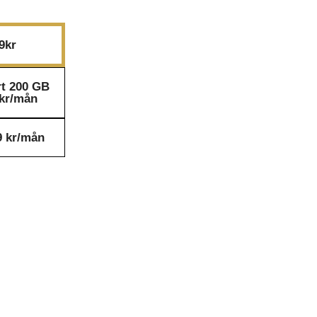
9kr
rt 200 GB
9kr/mån
9 kr/mån