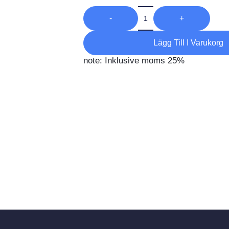
-
+
Lägg Till I Varukorg
note: Inklusive moms 25%