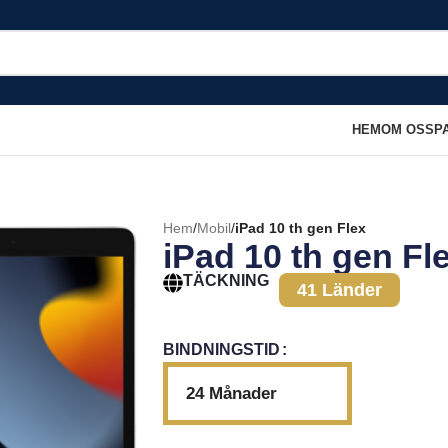
HEM
OM OSS
P
Hem
/
Mobil
/
iPad 10 th gen Flex
iPad 10 th gen Fl
TÄCKNING
41 Länder
BINDNINGSTID
24 Månader