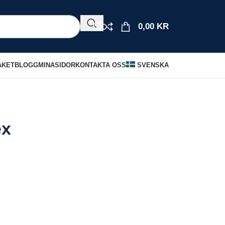
0,00
KR
AKET
BLOGG
MINASIDOR
KONTAKTA OSS
SVENSKA
ex