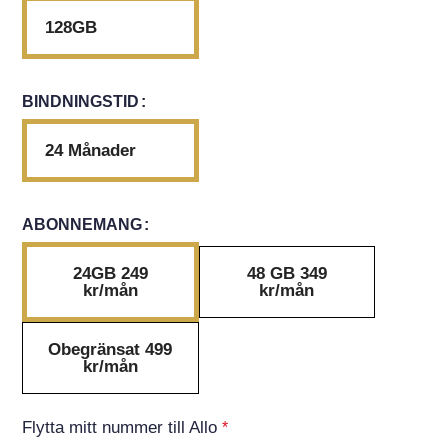
128GB
BINDNINGSTID
24 Månader
ABONNEMANG
24GB 249
48 GB 349
kr/mån
kr/mån
Obegränsat 499
kr/mån
Flytta mitt nummer till Allo
*