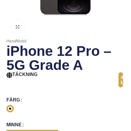
Click to enlarge
Hem
/
Mobil
iPhone 12 Pro –
5G Grade A
TÄCKNING
41
Län
FÄRG
MINNE