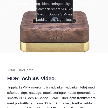
Säker autentisering. Identifieringen skyddar din integritet.
Supereffektivt och smart A14 Bionic‐chip.
SIM-kort. Dubbla SIM-kort.
Laddkontakt. Lightning.
12MP TrueDepth
HDR- och 4K-video.
Trippla 12MP-kameror (ultravidvinkel, vidvinkel, tele) med
stående läge, nattläge, autojusteringar, nästa generations
smarta HDR- och 4K-video. 12MP TrueDepth frontkamera
med porträttläge.
Li-ion 3687 mAh batteri, trådlös laddning,