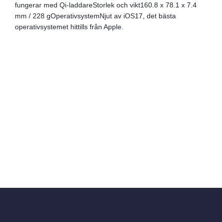
fungerar med Qi-laddareStorlek och vikt160.8 x 78.1 x 7.4
mm / 228 gOperativsystemNjut av iOS17, det bästa
operativsystemet hittills från Apple.
Surfa som hemma i 41 länder och upplev resan med Allo