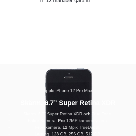
12 månader garanti
Apple iPhone 12 Pro Max
Skärm. 6.7” Super Retina XDR
Skärm. 6.7” Super Retina XDR och True Tone.
Bakre Kamera.
Pro
12MP kamerasystem.
Frontkamera.
12
Mpix TrueDepth.
Lagring. 128 GB, 256 GB, 512 GB.