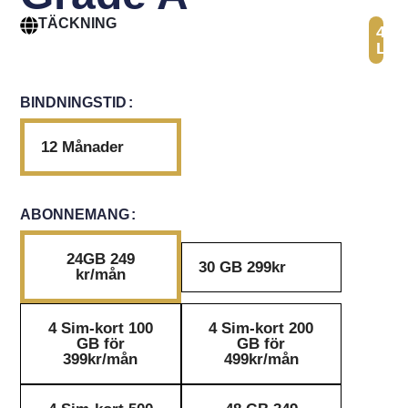
TÄCKNING
41
Län
BINDNINGSTID
12 Månader
ABONNEMANG
24GB 249
30 GB 299kr
kr/mån
4 Sim-kort 100
4 Sim-kort 200
GB för
GB för
399kr/mån
499kr/mån