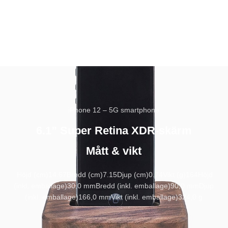
iPhone 12 – 5G smartphone
6.1” Super Retina XDR-skärm
Mått & vikt
Höjd (cm)
14.67
Bredd (cm)
7.15
Djup (cm)
0.74
Vikt (g)
164
Höjd
(inkl. emballage)
30,0 mm
Bredd (inkl. emballage)
90,0 mm
Djup
(inkl. emballage)
166,0 mm
Vikt (inkl. emballage)
324,0 g