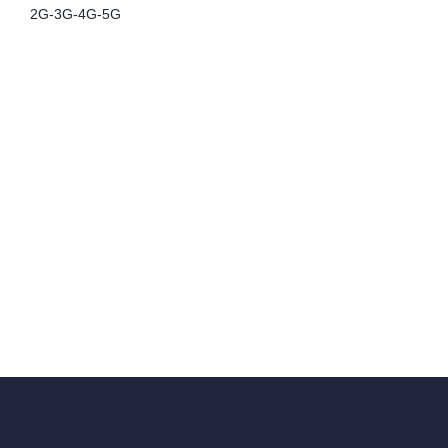
2G
-
3G
-
4G
-
5G
Surfa som hemma i 41 länder eller 152 länder
Res Jorden Runt med Allo: En Guide
till Ditt Nästa Äventyr