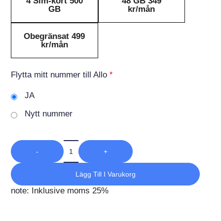
4 Sim-kort 500
48 GB 349
GB
kr/mån
Obegränsat 499
kr/mån
Flytta mitt nummer till Allo
*
JA
Nytt nummer
-
+
Lägg Till I Varukorg
note: Inklusive moms 25%