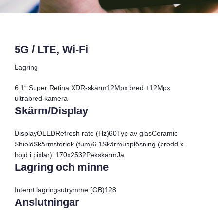
5G / LTE, Wi-Fi
Lagring
6.1“ Super Retina XDR-skärm12Mpx bred +12Mpx
ultrabred kamera
Skärm/Display
Display
OLED
Refresh rate (Hz)
60
Typ av glas
Ceramic
Shield
Skärmstorlek (tum)
6.1
Skärmupplösning (bredd x
höjd i pixlar)
1170x2532
Pekskärm
Ja
Lagring och minne
Internt lagringsutrymme (GB)
128
Anslutningar