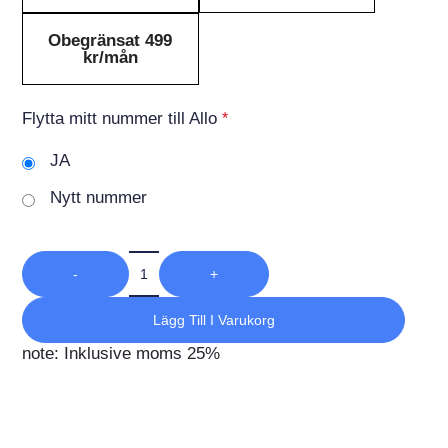
Obegränsat 499
kr/mån
Flytta mitt nummer till Allo
*
JA
Nytt nummer
-
+
Lägg Till I Varukorg
note: Inklusive moms 25%