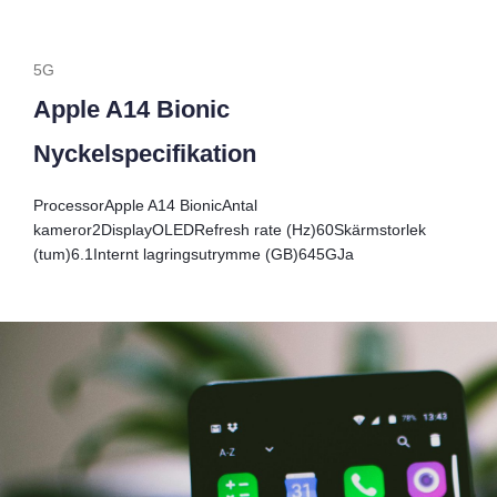
5G
Apple A14 Bionic
Nyckelspecifikation
Processor
Apple A14 Bionic
Antal
kameror
2
Display
OLED
Refresh rate (Hz)
60
Skärmstorlek
(tum)
6.1
Internt lagringsutrymme (GB)
64
5G
Ja