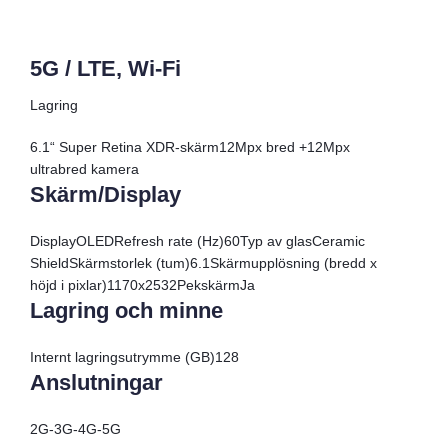
5G / LTE, Wi-Fi
Lagring
6.1“ Super Retina XDR-skärm12Mpx bred +12Mpx
ultrabred kamera
Skärm/Display
Display
OLED
Refresh rate (Hz)
60
Typ av glas
Ceramic
Shield
Skärmstorlek (tum)
6.1
Skärmupplösning (bredd x
höjd i pixlar)
1170x2532
Pekskärm
Ja
Lagring och minne
Internt lagringsutrymme (GB)
128
Anslutningar
2G
-
3G
-
4G
-
5G