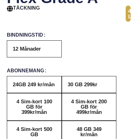
TÄCKNING
41
Län
BINDNINGSTID
12 Månader
ABONNEMANG
24GB 249 kr/mån
30 GB 299kr
4 Sim-kort 100
4 Sim-kort 200
GB för
GB för
399kr/mån
499kr/mån
4 Sim-kort 500
48 GB 349
GB
kr/mån