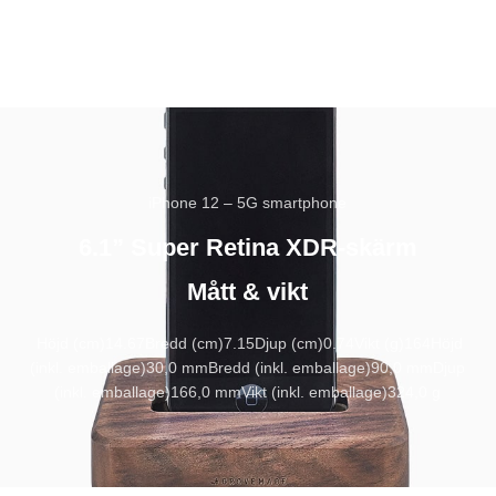
iPhone 12 – 5G smartphone
6.1” Super Retina XDR-skärm
Mått & vikt
Höjd (cm)
14.67
Bredd (cm)
7.15
Djup (cm)
0.74
Vikt (g)
164
Höjd
(inkl. emballage)
30,0 mm
Bredd (inkl. emballage)
90,0 mm
Djup
(inkl. emballage)
166,0 mm
Vikt (inkl. emballage)
324,0 g