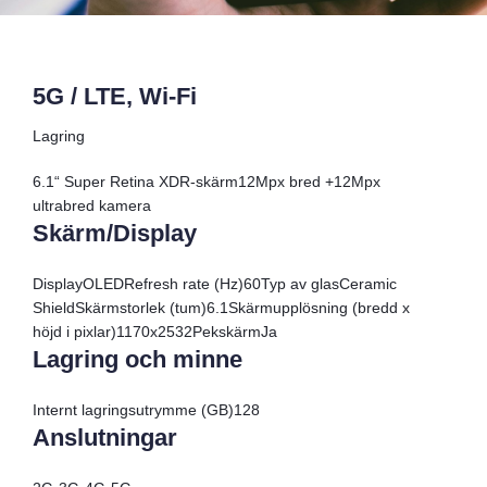
5G / LTE, Wi-Fi
Lagring
6.1“ Super Retina XDR-skärm12Mpx bred +12Mpx
ultrabred kamera
Skärm/Display
Display
OLED
Refresh rate (Hz)
60
Typ av glas
Ceramic
Shield
Skärmstorlek (tum)
6.1
Skärmupplösning (bredd x
höjd i pixlar)
1170x2532
Pekskärm
Ja
Lagring och minne
Internt lagringsutrymme (GB)
128
Anslutningar