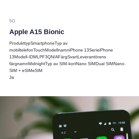
5G
Apple A15 Bionic
Produkttyp
Smartphone
Typ av
mobiltelefon
Touch
Modellnamn
iPhone 13
Serie
iPhone
13
Modell-ID
MLPF3QN/A
Färg
Svart
Leverantörens
färgnamn
Midnight
Typ av SIM-kort
Nano SIM
Dual SIM
Nano-
SIM + eSIM
eSIM
Ja