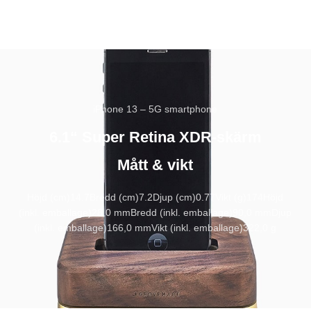
iPhone 13 – 5G smartphone
6.1“ Super Retina XDR-skärm
Mått & vikt
Höjd (cm)
14.7
Bredd (cm)
7.2
Djup (cm)
0.77
Vikt (g)
174
Höjd
(inkl. emballage)
28,0 mm
Bredd (inkl. emballage)
90,0 mm
Djup
(inkl. emballage)
166,0 mm
Vikt (inkl. emballage)
322,0 g