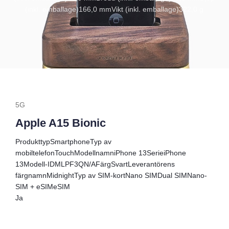
(inkl. emballage)
166,0 mm
Vikt (inkl. emballage)
322,0 g
5G
Apple A15 Bionic
Produkttyp
Smartphone
Typ av
mobiltelefon
Touch
Modellnamn
iPhone 13
Serie
iPhone
13
Modell-ID
MLPF3QN/A
Färg
Svart
Leverantörens
färgnamn
Midnight
Typ av SIM-kort
Nano SIM
Dual SIM
Nano-
SIM + eSIM
eSIM
Ja