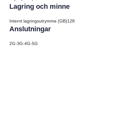
Lagring och minne
Internt lagringsutrymme (GB)
128
Anslutningar
2G
-
3G
-
4G
-
5G
Surfa som hemma i 41 länder eller 152 länder
Res Jorden Runt med Allo: En Guide
till Ditt Nästa Äventyr