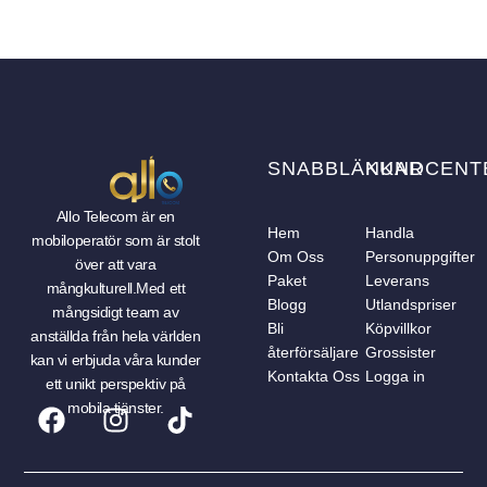
SNABBLÄNKAR
KUNDCENT
Allo Telecom är en
Hem
Handla
mobiloperatör som är stolt
Om Oss
Personuppgifter
över att vara
Paket
Leverans
mångkulturell.Med ett
Blogg
Utlandspriser
mångsidigt team av
Bli
Köpvillkor
anställda från hela världen
återförsäljare
Grossister
kan vi erbjuda våra kunder
Kontakta Oss
Logga in
ett unikt perspektiv på
mobila tjänster.