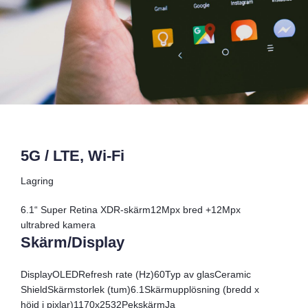
5G / LTE, Wi-Fi
Lagring
6.1“ Super Retina XDR-skärm12Mpx bred +12Mpx
ultrabred kamera
Skärm/Display
Display
OLED
Refresh rate (Hz)
60
Typ av glas
Ceramic
Shield
Skärmstorlek (tum)
6.1
Skärmupplösning (bredd x
höjd i pixlar)
1170x2532
Pekskärm
Ja