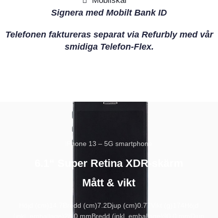
Mobilskal
Signera med Mobilt Bank ID
Telefonen faktureras separat via Refurbly med vår
smidiga Telefon-Flex.
iPhone 13 – 5G smartphone
6.1“ Super Retina XDR-skärm
Mått & vikt
Höjd (cm)
14.7
Bredd (cm)
7.2
Djup (cm)
0.77
Vikt (g)
174
Höjd
(inkl. emballage)
28,0 mm
Bredd (inkl. emballage)
90,0 mm
Djup