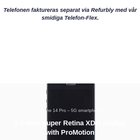
Telefonen faktureras separat via Refurbly med vår
smidiga Telefon-Flex.
iPhone 14 Pro – 5G smartphone
6.1-inch Super Retina XDR display
with ProMotion