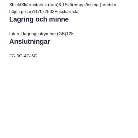
Shield
Skärmstorlek (tum)
6.1
Skärmupplösning (bredd x
höjd i pixlar)
1170x2532
Pekskärm
Ja
Lagring och minne
Internt lagringsutrymme (GB)
128
Anslutningar
2G
-
3G
-
4G
-
5G
Surfa som hemma i 41 länder eller 152 länder
Res Jorden Runt med Allo: En Guide
till Ditt Nästa Äventyr