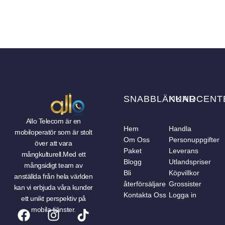
SNABBLÄNKAR
KUNDCENT
Allo Telecom är en
Hem
Handla
mobiloperatör som är stolt
Om Oss
Personuppgifter
över att vara
Paket
Leverans
mångkulturell.Med ett
Blogg
Utlandspriser
mångsidigt team av
Bli
Köpvillkor
anställda från hela världen
återförsäljare
Grossister
kan vi erbjuda våra kunder
Kontakta Oss
Logga in
ett unikt perspektiv på
mobila tjänster.