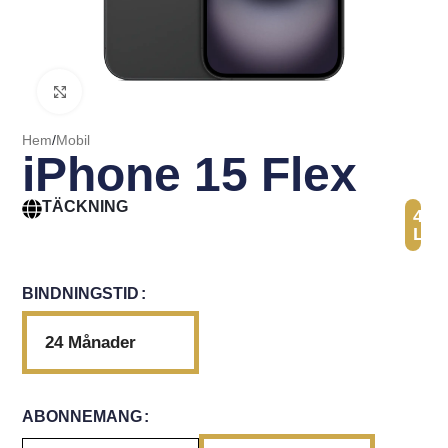
Click to enlarge
Hem
/
Mobil
iPhone 15 Flex
TÄCKNING
41
Län
BINDNINGSTID
24 Månader
ABONNEMANG