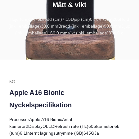
Mått & vikt
Höjd (cm)
14.75
Bredd (cm)
7.15
Djup (cm)
0.78
Vikt (g)
206
Höjd
(inkl. emballage)
30,0 mm
Bredd (inkl. emballage)
90,0 mm
Djup
(inkl. emballage)
166,0 mm
Vikt (inkl. emballage)
374,0 g
5G
Apple A16 Bionic
Nyckelspecifikation
Processor
Apple A16 Bionic
Antal
kameror
2
Display
OLED
Refresh rate (Hz)
60
Skärmstorlek
(tum)
6.1
Internt lagringsutrymme (GB)
64
5G
Ja