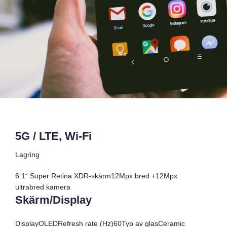
5G / LTE, Wi-Fi
Lagring
6.1“ Super Retina XDR-skärm12Mpx bred +12Mpx
ultrabred kamera
Skärm/Display
Display
OLED
Refresh rate (Hz)
60
Typ av glas
Ceramic