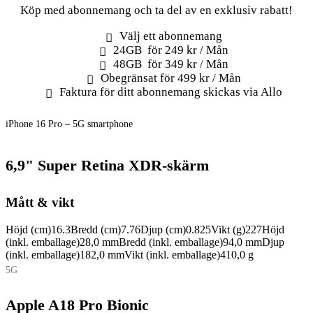
Köp med abonnemang och ta del av en exklusiv rabatt!
Välj ett abonnemang
24GB för 249 kr / Mån
48GB för 349 kr / Mån
Obegränsat för 499 kr / Mån
Faktura för ditt abonnemang skickas via Allo
iPhone 16 Pro – 5G smartphone
6,9" Super Retina XDR-skärm
Mått & vikt
Höjd (cm)
16.3
Bredd (cm)
7.76
Djup (cm)
0.825
Vikt (g)
227
Höjd
(inkl. emballage)
28,0 mm
Bredd (inkl. emballage)
94,0 mm
Djup
(inkl. emballage)
182,0 mm
Vikt (inkl. emballage)
410,0 g
5G
Apple A18 Pro Bionic