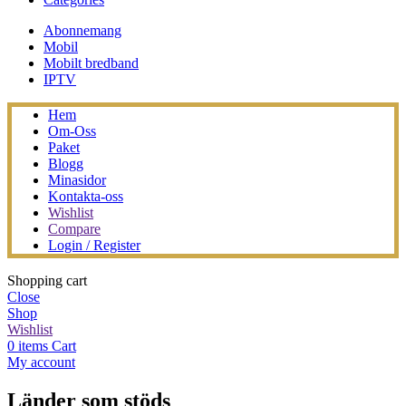
Abonnemang
Mobil
Mobilt bredband
IPTV
Hem
Om-Oss
Paket
Blogg
Minasidor
Kontakta-oss
Wishlist
Compare
Login / Register
Shopping cart
Close
Shop
Wishlist
0
items
Cart
My account
Länder som stöds