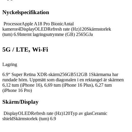
Nyckelspecifikation
Processor
Apple A18 Pro Bionic
Antal
kameror
4
Display
OLED
Refresh rate (Hz)
120
Skärmstorlek
(tum)
6.9
Internt lagringsutrymme (GB)
256
5G
Ja
5G / LTE, Wi-Fi
Lagring
6.9“ Super Retina XDR-skärm256GB512GB 1Skärmarna har
rundade hörn. Uppmätt som diagonalen i en rektangel är skärmen
6,12 tum (iPhone 16), 6,69 tum (iPhone 16 Plus), 6,27 tum
(iPhone 16 Pro)
Skärm/Display
Display
OLED
Refresh rate (Hz)
120
Typ av glas
Ceramic
shield
Skärmstorlek (tum)
6.9
Surfa som hemma i 41 länder eller 152 länder