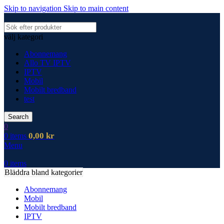
Skip to navigation
Skip to main content
välj kategori
Abonnemang
Allo TV IPTV
IPTV
Mobil
Mobilt bredband
test
Search
0
0,00
kr
0
items
Menu
0
items
Bläddra bland kategorier
Abonnemang
Mobil
Mobilt bredband
IPTV