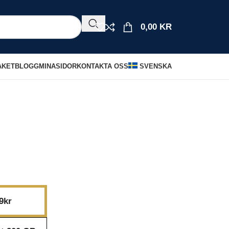
0,00
KR
AKET
BLOGG
MINASIDOR
KONTAKTA OSS
SVENSKA
9kr