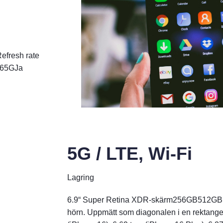
efresh rate
6
5G
Ja
5G / LTE, Wi-Fi
Lagring
6.9“ Super Retina XDR-skärm256GB512GB 
hörn. Uppmätt som diagonalen i en rektange