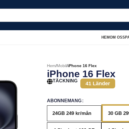
HEM
OM OSS
P
Hem
/
Mobil
/
iPhone 16 Flex
iPhone 16 Flex
TÄCKNING
41 Länder
ABONNEMANG
24GB 249 kr/mån
30 GB 29