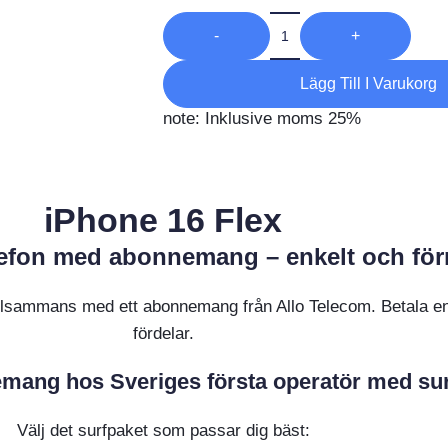
-
+
Lägg Till I Varukorg
note: Inklusive moms 25%
iPhone 16 Flex
elefon med abonnemang – enkelt och för
 tillsammans med ett abonnemang från Allo Telecom. Betala en
fördelar.
mang hos Sveriges första operatör med surf
Välj det surfpaket som passar dig bäst: