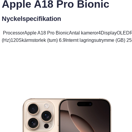
Apple A18 Pro Bionic
Nyckelspecifikation
Processor
Apple A18 Pro Bionic
Antal kameror
4
Display
OLED
R
(Hz)
120
Skärmstorlek (tum)
6.9
Internt lagringsutrymme (GB)
25