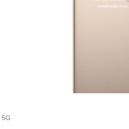
mm
Bredd (inkl
5G