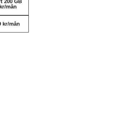
rt 200 GB
9kr/mån
9 kr/mån