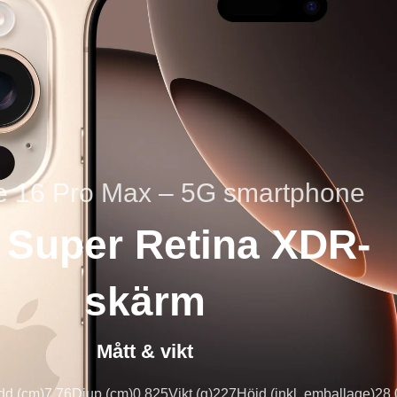
e 16 Pro Max – 5G smartphone
" Super Retina XDR-
skärm
Mått & vikt
dd (cm)
7.76
Djup (cm)
0.825
Vikt (g)
227
Höjd (inkl. emballage)
28,