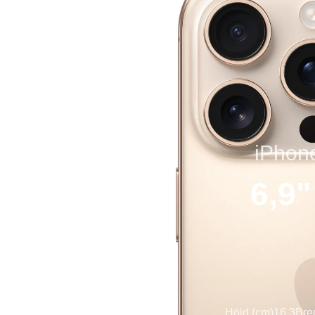
iPhon
6,9
Höjd (cm)
16.3
Bre