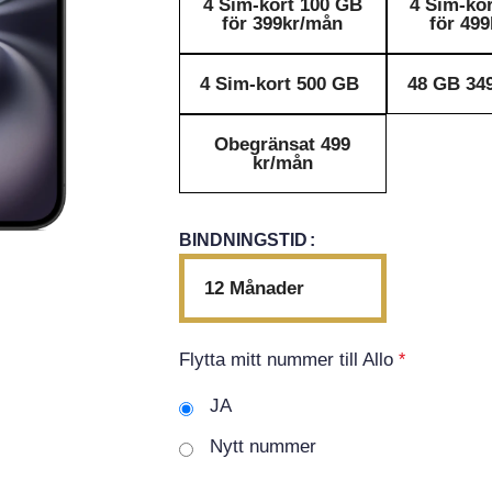
4 Sim-kort 100 GB
4 Sim-ko
för 399kr/mån
för 49
4 Sim-kort 500 GB
48 GB 34
Obegränsat 499
kr/mån
BINDNINGSTID
12 Månader
Flytta mitt nummer till Allo
*
JA
Nytt nummer