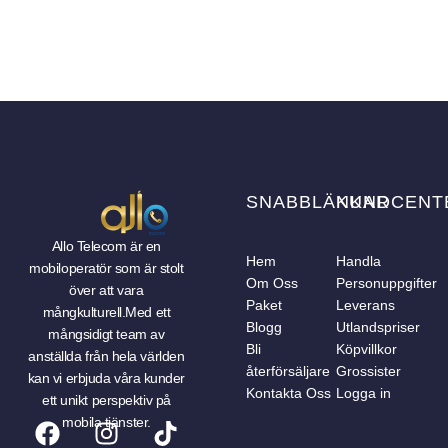
SNABBLÄNKAR
KUNDCENT
Allo Telecom är en
Hem
Handla
mobiloperatör som är stolt
Om Oss
Personuppgifter
över att vara
Paket
Leverans
mångkulturell.Med ett
Blogg
Utlandspriser
mångsidigt team av
Bli
Köpvillkor
anställda från hela världen
återförsäljare
Grossister
kan vi erbjuda våra kunder
Kontakta Oss
Logga in
ett unikt perspektiv på
mobila tjänster.