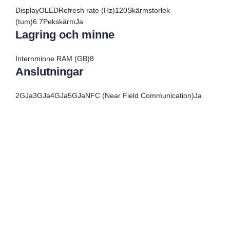
Display
OLED
Refresh rate (Hz)
120
Skärmstorlek
(tum)
6.7
Pekskärm
Ja
Lagring och minne
Internminne RAM (GB)
8
Anslutningar
2G
Ja
3G
Ja
4G
Ja
5G
Ja
NFC (Near Field Communication)
Ja
Surfa som hemma i 41 länder eller 152 länder
Res Jorden Runt med Allo: En Guide
till Ditt Nästa Äventyr