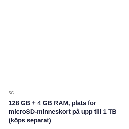
6.7" Dynamic AMOLED 2X 120Hz-
skärm
Mått och vikt
Höjd (inkl. emballage)
30,0 mm
Bredd (inkl. emballage)
96,0
mm
Djup (inkl. emballage)
182,0 mm
Vikt (inkl. emballage)
350,0
g
5G
128 GB + 4 GB RAM, plats för
microSD-minneskort på upp till 1 TB
(köps separat)