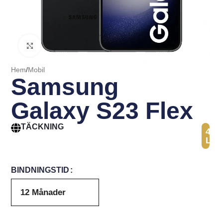
Click to enlarge
Hem
/
Mobil
Samsung
Galaxy S23 Flex
TÄCKNING
41
Län
BINDNINGSTID
12 Månader