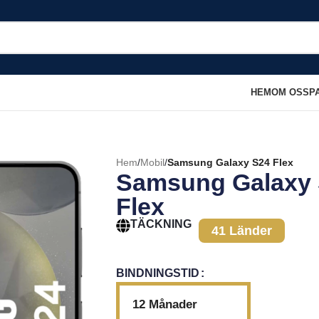
HEM
OM OSS
P
Hem
/
Mobil
/
Samsung Galaxy S24 Flex
Samsung Galaxy
Flex
TÄCKNING
41 Länder
BINDNINGSTID
12 Månader