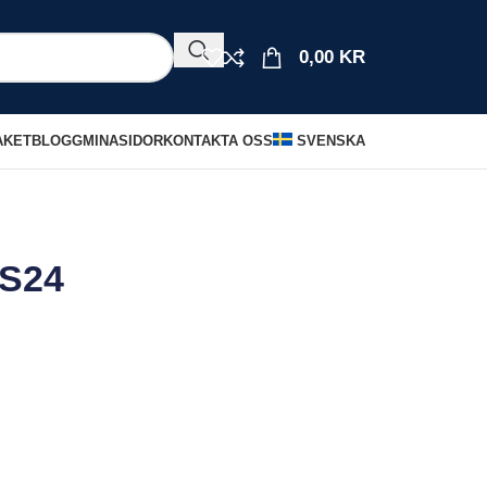
0,00
KR
AKET
BLOGG
MINASIDOR
KONTAKTA OSS
SVENSKA
 S24