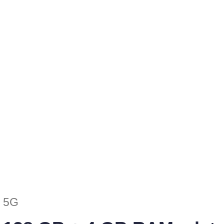
Höjd (inkl. e
e
5G