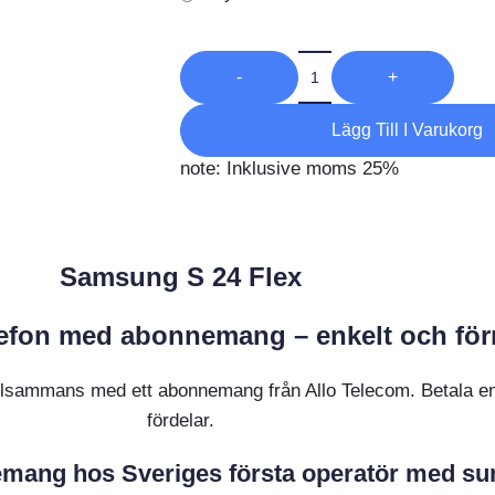
-
+
Lägg Till I Varukorg
note: Inklusive moms 25%
Samsung S 24 Flex
elefon med abonnemang – enkelt och för
 tillsammans med ett abonnemang från Allo Telecom. Betala en
fördelar.
mang hos Sveriges första operatör med surf