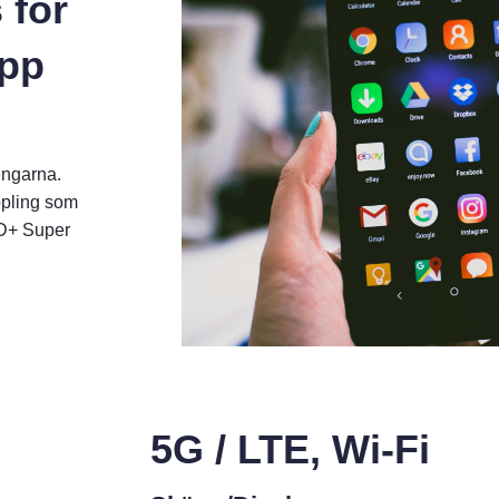
 för
upp
engarna.
ppling som
HD+ Super
5G / LTE, Wi-Fi