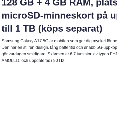
128 GB + 4 GB RAM, plats
microSD-minneskort på 
till 1 TB (köps separat)
Samsung Galaxy A17 5G är mobilen som ger dig mycket för p
Den har en stilren design, lång batteritid och snabb 5G-uppko
gör vardagen smidigare. Skärmen är 6,7 tum stor, av typen F
AMOLED, och uppdateras i 90 Hz