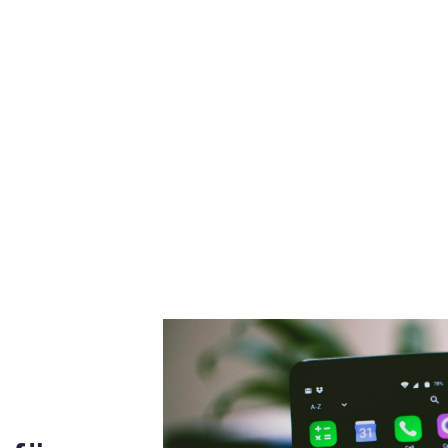
mballage)
30,0 mm
Bredd (inkl. emballage)
96,0 mm
Djup (inkl.
mballage)
182,0 mm
Vikt (inkl. emballage)
350,0 g