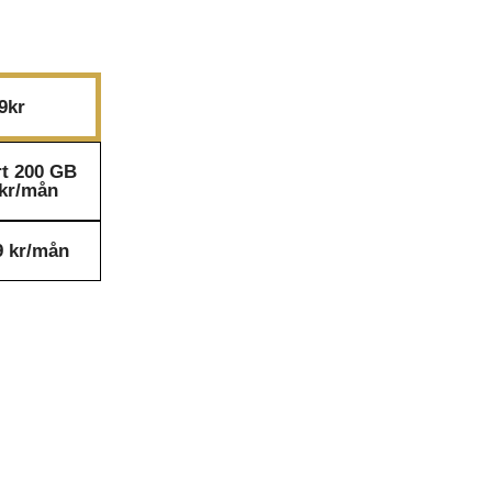
9kr
rt 200 GB
9kr/mån
9 kr/mån