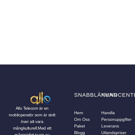
Surfa som hemma i 41 länder och upplev resan med Allo
SNABBLÄNKAR
KUNDCENT
Allo Telecom är en
Hem
Handla
mobiloperatör som är stolt
Om Oss
Personuppgifter
över att vara
Paket
Leverans
mångkulturell.Med ett
Blogg
Utlandspriser
mångsidigt team av