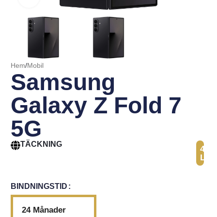
Hem
/
Mobil
Samsung
Galaxy Z Fold 7
5G
TÄCKNING
41
Län
BINDNINGSTID
24 Månader