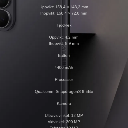
Uppvikt: 158,4 × 143,2 mm
Ihopvikt: 158,4 × 72,8 mm
Tjocklek
Uppvikt: 4,2 mm
Ihopvikt: 8,9 mm
Batteri
4400 mAh
Processor
Qualcomm Snapdragon® 8 Elite
Kamera
Ultravidvinkel: 12 MP
Vidvinkel: 200 MP
Telefoto: 10 MP