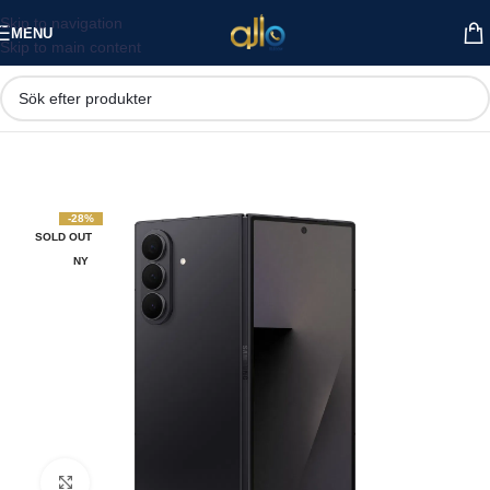
Skip to navigation
MENU
Skip to main content
-28%
SOLD OUT
NY
Click to enlarge