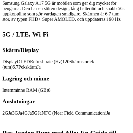
Samsung Galaxy A17 5G är mobilen som ger dig mycket för
pengarna. Den har en stilren design, lång batteritid och snabb 5G-
uppkoppling som gör vardagen smidigare. Skärmen är 6,7 tum
stor, av typen FHD+ Super AMOLED, och uppdateras i 90 Hz
5G / LTE, Wi-Fi
Skärm/Display
Display
OLED
Refresh rate (Hz)
120
Skärmstorlek
(tum)
6.7
Pekskärm
Ja
Lagring och minne
Internminne RAM (GB)
8
Anslutningar
2G
Ja
3G
Ja
4G
Ja
5G
Ja
NFC (Near Field Communication)
Ja
Surfa som hemma i 41 länder eller 152 länder
Res Jorden Runt med Allo: En Guide till