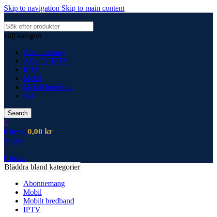
Skip to navigation
Skip to main content
välj kategori
Abonnemang
Allo TV IPTV
IPTV
Mobil
Mobilt bredband
test
Search
0
0,00
kr
0
items
Menu
0
items
Bläddra bland kategorier
Abonnemang
Mobil
Mobilt bredband
IPTV