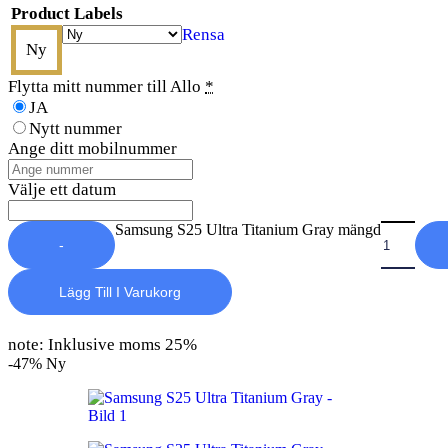
Product Labels
Rensa
Ny
Flytta mitt nummer till Allo
*
JA
Nytt nummer
Ange ditt mobilnummer
Välje ett datum
Samsung S25 Ultra Titanium Gray mängd
-
Lägg Till I Varukorg
note: Inklusive moms 25%
-47%
Ny