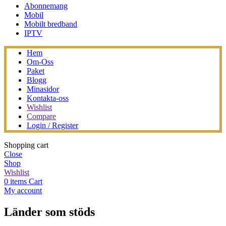
Abonnemang
Mobil
Mobilt bredband
IPTV
Hem
Om-Oss
Paket
Blogg
Minasidor
Kontakta-oss
Wishlist
Compare
Login / Register
Shopping cart
Close
Shop
Wishlist
0
items
Cart
My account
Länder som stöds