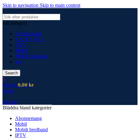
Skip to navigation
Skip to main content
välj kategori
Abonnemang
Allo TV IPTV
IPTV
Mobil
Mobilt bredband
test
Search
0
0,00
kr
0
items
Menu
0
items
Bläddra bland kategorier
Abonnemang
Mobil
Mobilt bredband
IPTV