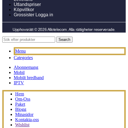
Utlandspriser
Köpvillkor
Grossister Logga in
Upphovsrätt © 2026 Allotelecom. Alla rättigheter reserverade.
Search
Menu
Categories
Abonnemang
Mobil
Mobilt bredband
IPTV
Hem
Om-Oss
Paket
Blogg
Minasidor
Kontakta-oss
Wishlist