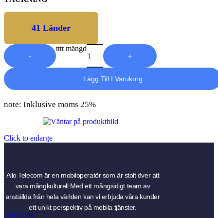
41 Länder
tttt mängd
-
+
Lägg Till I Varukorg
note: Inklusive moms 25%
Click to enlarge
Allo Telecom är en mobiloperatör som är stolt över att
vara mångkulturell.Med ett mångsidigt team av
anställda från hela världen kan vi erbjuda våra kunder
ett unikt perspektiv på mobila tjänster.
Facebook