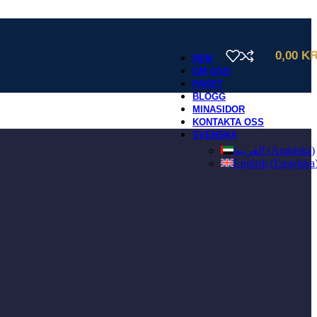
0,00
K
HEM
OM OSS
PAKET
BLOGG
MINASIDOR
KONTAKTA OSS
SVENSKA
العربية
(
Arabiska
)
English
(
Engelska