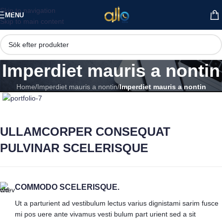
Skip to navigation
MENU
Skip to main content
Imperdiet mauris a nontin
Home
/
Imperdiet mauris a nontin
/
Imperdiet mauris a nontin
ULLAMCORPER CONSEQUAT
PULVINAR SCELERISQUE
COMMODO SCELERISQUE.
Ut a parturient ad vestibulum lectus varius dignistami sarim fusce
mi pos uere ante vivamus vesti bulum part urient sed a sit