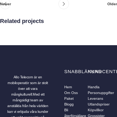
Newer
Older
Related projects
Potenti parturient parturie
Accessories
SNABBLÄNKAR
KUNDCENT
Allo Telecom är en
mobiloperatör som är stolt
Hem
Handla
över att vara
Om Oss
Personuppgifter
mångkulturell.Med ett
Paket
Leverans
mångsidigt team av
Blogg
Utlandspriser
anställda från hela världen
Bli
Köpvillkor
kan vi erbjuda våra kunder
återförsäljare
Grossister