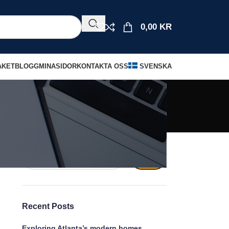
0,00
KR
AKET
BLOGG
MINASIDOR
KONTAKTA OSS
SVENSKA
Sök
SÖK
Recent Posts
Exploring Atlanta’s modern homes