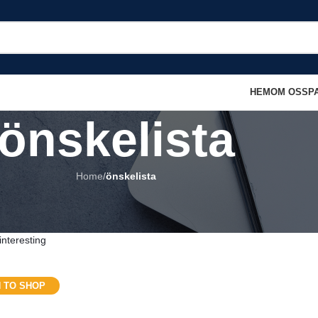
HEM
OM OSS
P
önskelista
Home
/
önskelista
st is empty.
interesting
 TO SHOP