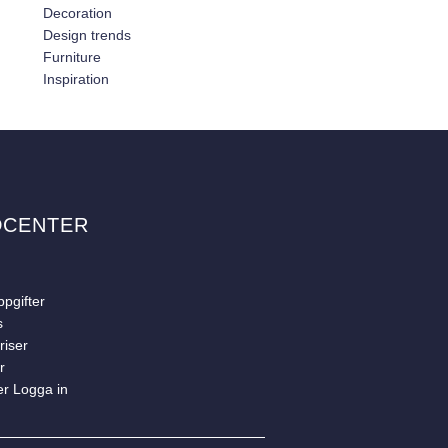
Decoration
Design trends
Furniture
Inspiration
DCENTER
pgifter
s
riser
r
er Logga in