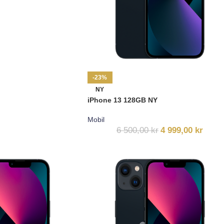
-23%
NY
iPhone 13 128GB NY
Mobil
6 500,00
kr
4 999,00
kr