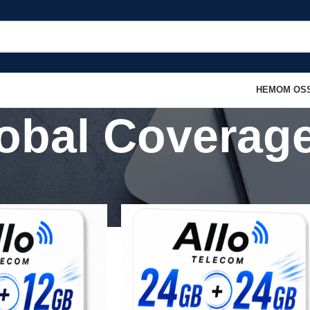
HEM
OM OS
obal Coverag
kta ”Global Coverage”
Show
9
12