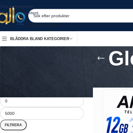
Skip to navigation
Skip to main content
VÄLJ KATEGORI
BLÄDDRA BLAND KATEGORIER
Gl
FILTER BY PRICE
Hem
/
Produkter mär
FILTRERA