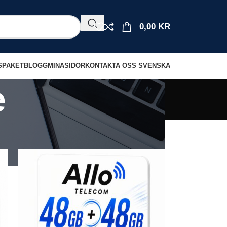
0,00
KR
S
PAKET
BLOGG
MINASIDOR
KONTAKTA OSS
SVENSKA
e
18
24